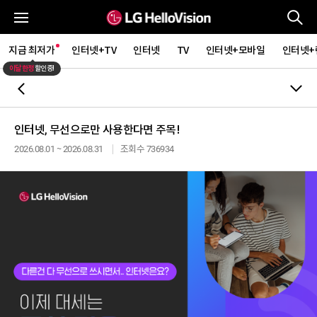
통
전체메뉴
지금 최저가
인터넷+TV
인터넷
TV
인터넷+모바일
인터넷+
이달 한정
할인중!
뒤로가기
인터넷, 무선으로만 사용한다면 주목!
2026.08.01 ~ 2026.08.31
조회수 736934