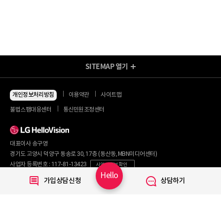
SITEMAP
열기
방송/인터넷 Shop
지금 최저가
인터넷+모바일
개인정보처리방침
이용약관
사이트맵
동시 가입 특가
인터넷+TV
불법스팸대응센터
통신민원조정센터
할인 안내
인터넷+TV 요금제
인터넷 요금제
인터넷+렌탈
TV 요금제
대표이사 송구영
혜택/제휴
왜 헬로비전일까요?
인터넷
경기도 고양시 덕양구 동송로 30, 17층 (동산동, MBN미디어센터)
요금제
직영몰 단독 혜택
사업자 등록번호 : 117-81-13423
사업자 정보 확인
부가서비스
기획전/이벤트
Hello
통신판매번호 : 2017-서울마포구-0254
가입상담신청
상담하기
WiFi
개인정보보호 책임자 : 문영식
인터넷 전화
할인카드
고객행복센터 :
1855-1000
국제전화
부가서비스
070-7373-1002~3
(070 헬로 인터넷전화 이용 시 무료)
080-120-1012
(무료)