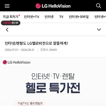
통
전체메뉴
지금 최저가
인터넷+TV
인터넷
TV
인터넷+모바일
인터넷+
이달 한정
할인중!
뒤로가기
인터넷/렌탈도 LG헬로비전으로 알뜰하게!
2026.07.01 ~ 2026.08.31
조회수 29659