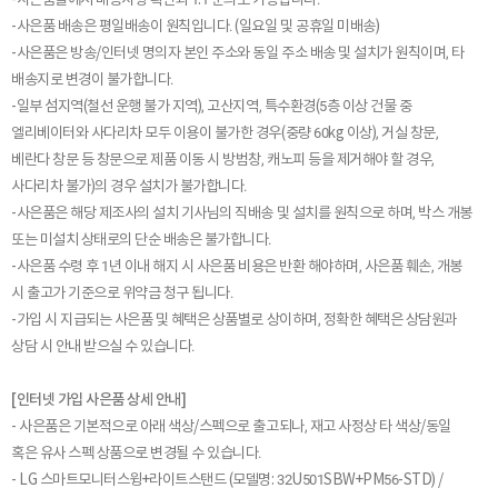
-사은품 배송은 평일배송이 원칙입니다. (일요일 및 공휴일 미배송)
-사은품은 방송/인터넷 명의자 본인 주소와 동일 주소 배송 및 설치가 원칙이며, 타
배송지로 변경이 불가합니다.
-일부 섬지역(철선 운행 불가 지역), 고산지역, 특수환경(5층 이상 건물 중
엘리베이터와 사다리차 모두 이용이 불가한 경우(중량 60kg 이상), 거실 창문,
베란다 창문 등 창문으로 제품 이동 시 방범창, 캐노피 등을 제거해야 할 경우,
사다리차 불가)의 경우 설치가 불가합니다.
-사은품은 해당 제조사의 설치 기사님의 직배송 및 설치를 원칙으로 하며, 박스 개봉
또는 미설치 상태로의 단순 배송은 불가합니다.
-사은품 수령 후 1년 이내 해지 시 사은품 비용은 반환 해야하며, 사은품 훼손, 개봉
시 출고가 기준으로 위약금 청구 됩니다.
-가입 시 지급되는 사은품 및 혜택은 상품별로 상이하며, 정확한 혜택은 상담원과
상담 시 안내 받으실 수 있습니다.
[인터넷 가입 사은품 상세 안내]
- 사은품은 기본적으로 아래 색상/스펙으로 출고되나, 재고 사정상 타 색상/동일
혹은 유사 스펙 상품으로 변경될 수 있습니다.
- LG 스마트모니터스윙+라이트스탠드 (모델명: 32U501SBW+PM56-STD) /