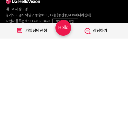
인터넷+렌탈
TV 요금제
대표이사 송구영
혜택/제휴
왜 헬로비전일까요?
인터넷
경기도 고양시 덕양구 동송로 30, 17층 (동산동, MBN미디어센터)
요금제
직영몰 단독 혜택
사업자 등록번호 : 117-81-13423
사업자 정보 확인
부가서비스
기획전/이벤트
Hello
통신판매번호 : 2017-서울마포구-0254
가입상담신청
상담하기
WiFi
개인정보보호 책임자 : 문영식
인터넷 전화
할인카드
고객행복센터 :
1855-1000
국제전화
부가서비스
070-7373-1002~3
(070 헬로 인터넷전화 이용 시 무료)
080-120-1012
(무료)
TV
신규가입문의 :
1855-1082
요금제
채널안내
주요 서비스
Copyright © 2020 LG HelloVision All rights reserved.
VOD
TV앱
모바일 Shop
알뜰요금제
이벤트
휴대폰기기
혜택모아보기