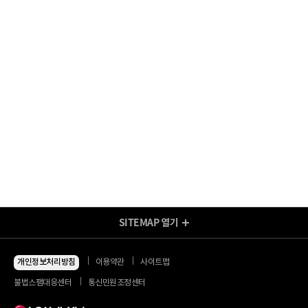
SITEMAP
열기
방송/인터넷 Shop
지금 최저가
인터넷+모바일
개인정보처리방침
이용약관
사이트맵
동시 가입 특가
인터넷+TV
불법스팸대응센터
통신민원조정센터
할인 안내
인터넷+TV 요금제
인터넷 요금제