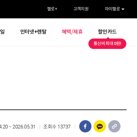
>
헬로
+
고객지원
마이헬로
바일
인터넷+렌탈
혜택/제휴
할인카드
통신비 최대 0원!
페이스북 공유
카카오톡 공유
URL 복
4.20 ~ 2026.05.31
조회수 13737