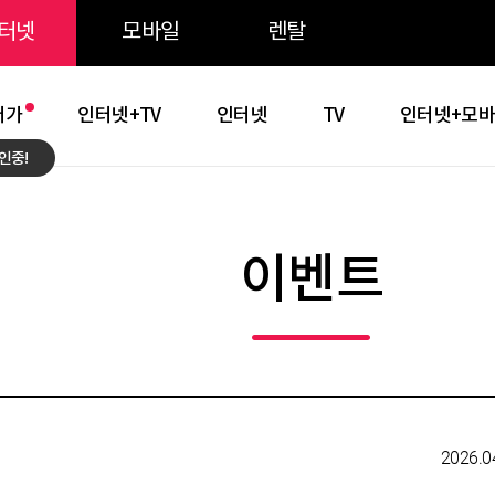
주메뉴 바로가기
본문 바로가기
약관 바로가기
터넷
모바일
렌탈
저가
인터넷+TV
인터넷
TV
인터넷+모
인중!
이벤트
2026.0