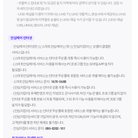
- 셋톱박스 임대료 및 TV 요금은 설치 지역에 따라 금액이 상이할 수 있습니다. 상담 시
자세히 안내드리겠습니다.
- UHD 채널을 이용하기 위해서는 UHD TV, UHD 셋톱박스, 방송사에서 제공되는 UHD
방송이 필요하며 지역별로 송출되는 UHD 채널 수가 상이할 수 있습니다. (UHD 채널:
UXN, UMAX, SBS F!L UHD 채널)
안심케어 인터넷
· 안심케어 인터넷은 \\\'스마트안심케어\\\'와 \\\'안심지킴이\\\' 상품이 결합된
서비스입니다.
· (스마트안심케어) 서비스는 인터넷 주상품 개통 즉시 사용이 가능합니다.
· (스마트안심케어) 서비스 이용을 위해서는 PC프로그램 또는 모바일 APP 설치가
필요합니다.
· (스마트안심케어) 서비스는 인터넷 주상품에 포함된 서비스로 개별 해지는 불가능합니다.
· 스마트안심케어 서비스 문의 :
1670-5688
· (안심지킴이) 서비스는 인터넷 상품 개통 즉시 사용이 가능합니다.
· (안심지킴이) 유해컨텐츠 차단, 악성코드 은닉사이트 차단 기능은 별도 프로그램 설치 없이
인터넷 주상품 개통 완료 시 자동 적용되며, 그 외 추가 기능 사용을 위해서는 PC프로그램
설치가 필요합니다.
· (안심지킴이) 서비스는 인터넷 주상품에 포함된 서비스로 개별 해지는 불가능합니다.
· (안심지킴이) HFC망 가입자의 경우, 사이트 차단의 ON/OFF 기능이 제공되지 않으며,
고객센터를 통한 차단 해제도 불가합니다.
· 안심지킴이 서비스 문의 :
080-8282-101