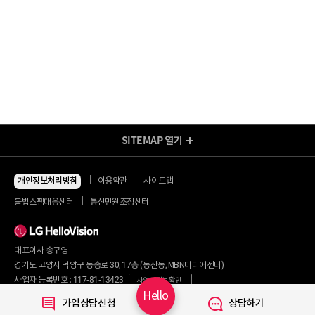
SITEMAP
열기
방송/인터넷 Shop
지금 최저가
인터넷+모바일
개인정보처리방침
이용약관
사이트맵
동시 가입 특가
인터넷+TV
불법스팸대응센터
통신민원조정센터
할인 안내
인터넷+TV 요금제
인터넷 요금제
인터넷+렌탈
TV 요금제
대표이사 송구영
혜택/제휴
왜 헬로비전일까요?
인터넷
경기도 고양시 덕양구 동송로 30, 17층 (동산동, MBN미디어센터)
요금제
직영몰 단독 혜택
사업자 등록번호 : 117-81-13423
사업자 정보 확인
부가서비스
기획전/이벤트
Hello
통신판매번호 : 2017-서울마포구-0254
가입상담신청
상담하기
WiFi
개인정보보호 책임자 : 문영식