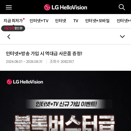
통
전체메뉴
지금 최저가
인터넷+TV
인터넷
TV
인터넷+모바일
인터넷+
이달 한정
할인중!
뒤로가기
인터넷+방송 가입 시 역대급 사은품 증정!
2026.08.01 ~ 2026.08.31
조회수 2082357