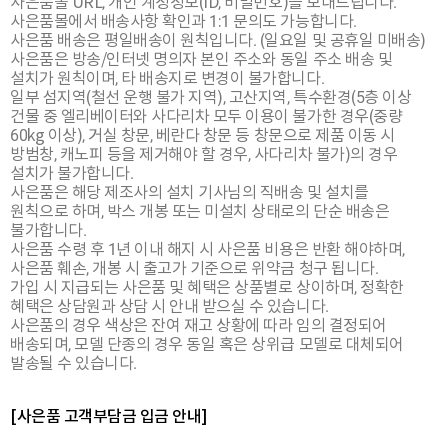
사은품몰 URL, 개인 계정정보(ID, 비밀번호)를 보내드립니다.
사은품몰에서 배송사항 확인과 1:1 문의도 가능합니다.
사은품 배송은 평일배송이 원칙입니다. (일요일 및 공휴일 미배송)
사은품은 방송/인터넷 명의자 본인 주소와 동일 주소 배송 및
설치가 원칙이며, 타 배송지로 변경이 불가합니다.
일부 섬지역(철선 운행 불가 지역), 고산지역, 특수환경(5층 이상
건물 중 엘리베이터와 사다리차 모두 이용이 불가한 경우(중량
60kg 이상), 거실 창문, 베란다 창문 등 창문으로 제품 이동 시
방범창, 캐노피 등을 제거해야 할 경우, 사다리차 불가)의 경우
설치가 불가합니다.
사은품은 해당 제조사의 설치 기사님의 직배송 및 설치를
원칙으로 하며, 박스 개봉 또는 미설치 상태로의 단순 배송은
불가합니다.
사은품 수령 후 1년 이내 해지 시 사은품 비용은 반환 해야하며,
사은품 훼손, 개봉 시 출고가 기준으로 위약금 청구 됩니다.
가입 시 지급되는 사은품 및 혜택은 상품별로 상이하며, 정확한
혜택은 상담원과 상담 시 안내 받으실 수 있습니다.
사은품의 경우 색상은 잔여 재고 상황에 따라 임의 결정되어
배송되며, 모델 단종의 경우 동일 혹은 상위급 모델로 대체되어
발송될 수 있습니다.
[사은품 고객부담금 입금 안내]