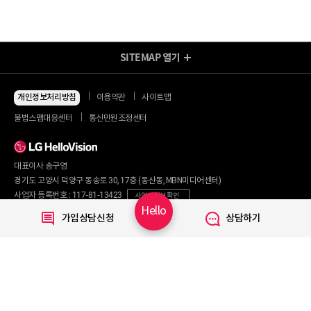
SITEMAP
열기
방송/인터넷 Shop
지금 최저가
인터넷+모바일
개인정보처리방침
이용약관
사이트맵
동시 가입 특가
인터넷+TV
불법스팸대응센터
통신민원조정센터
할인 안내
인터넷+TV 요금제
인터넷 요금제
인터넷+렌탈
TV 요금제
대표이사 송구영
혜택/제휴
왜 헬로비전일까요?
인터넷
경기도 고양시 덕양구 동송로 30, 17층 (동산동, MBN미디어센터)
요금제
직영몰 단독 혜택
사업자 등록번호 : 117-81-13423
사업자 정보 확인
부가서비스
기획전/이벤트
Hello
통신판매번호 : 2017-서울마포구-0254
가입상담신청
상담하기
WiFi
개인정보보호 책임자 : 문영식
인터넷 전화
할인카드
고객행복센터 :
1855-1000
국제전화
부가서비스
070-7373-1002~3
(070 헬로 인터넷전화 이용 시 무료)
080-120-1012
(무료)
TV
신규가입문의 :
1855-1082
요금제
채널안내