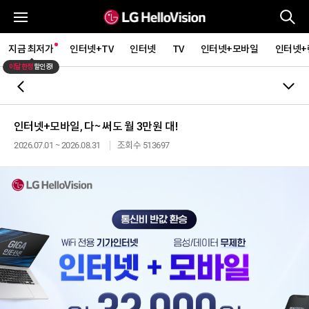
통
전체메뉴
지금 최저가
인터넷+TV
인터넷
TV
인터넷+모바일
인터넷+
이달 한정
할인중!
뒤로가기
인터넷+모바일, 다~ 써도 월 3만원 대!
2026.07.01 ~ 2026.08.31
조회수 513697