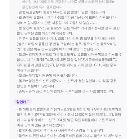
베이직, 프리미엄)으로 변경하거나, HD 셋톱박스로 변경시 헬로tv
결합할인이 즉시 종료됩니다.
· 결합 완료일부터 헬로tv 유무선 결합 할인이 일할 적용됩니다.
· 월 중간에 결합하는 경우 사용일수만큼 계산하여 할인이 적용됩니다.
서비스 일시정지 기간은 사용일수에 포함하지 않습니다.
· 월 중간에 헬로tv 또는 헬로모바일을 해지하거나 일시정지할 경우, 결합
할인 금액은 일할 계산하여 적용합니다.
· 유무선 결합을 해지하거나, 결합 대상 상품 중 일부를 정지 또는 해지
(헬로모바일 이동통신 망 변경 포함)하는 경우, 헬로tv 또는 헬로모바일
명의변경을 하는 경우 결합이 해지되며 할인이 중단됩니다.
· 헬로tv 명의자 기준으로 다른 헬로모바일 결합할인과 중복으로 이용할 수
없습니다. 단, SKT/KT/LGU+휴대폰 결합 할인(온가족케이블플랜(SKT),
케이블 총액 결합할인(KT), 참 쉬운 케이블 가족 결합(LG U+)과는 중복
이용 가능합니다.
· 헬로tv 복지할인과 중복 적용 불가합니다.
· 헬로tv 할인은 수신료 기준이며, 수신료가 결합 할인액보다 적을 경우
할인을 적용하지 않습니다.
· 증빙서류가 정상 수신이 안되거나, 부적절한 경우 가입 불가합니다.
할인카드
· 본 이벤트의 할인카드 적용가는 [LG헬로비전 언제나 우리카드] 제휴카드
할인 적용 기준(전월 30만원 이상 사용시 19,000원 할인 적용)입니다. 해당
카드의 경우 우리카드 신규 고객 및 발급 직전 6개월 이내 모든 우리카드
이용 금액이 없는 고객 대상입니다.
· 할인카드 혜택의 경우 당사 사정에 따라 변경될 수 있습니다.
· 할인카드 관련 상세 안내는 LG헬로비전 홈페이지 → 할인카드 메뉴 또는