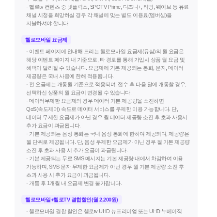
· 헬로tv 컨텐츠 중 넷플릭스, SPOTV Prime, 디즈니+, 티빙, 웨이브 등 유료
채널 시청을 희망하실 경우 각 채널에 맞는 별도 이용료(멤버십)을
지불하셔야 합니다.
헬로모바일 요금제
· 이벤트 페이지에 안내해 드리는 헬로모바일 요금제(유심)의 월 요금은
해당 이벤트 페이지 내 기준으로, 타 경로를 통해 가입시 상품 월 요금 및
혜택이 달라질 수 있습니다. 요금제에 기본 제공되는 통화, 문자, 데이터
제공량은 국내 사용에 한해 적용됩니다.
· 전 요금제는 개통월 기준으로 적용되며, 접수 후 다음 달에 개통할 경우,
선택하신 상품의 월 요금이 변경될 수 있습니다.
· 데이터무제한 요금제의 경우 데이터 기본 제공량을 소진하면
QoS(속도제어) 속도로 데이터 서비스를 무제한 이용 가능합니다. 단,
데이터 무제한 요금제가 아닌 경우 월 데이터 제공량 소진 후 초과 사용시
추가 요금이 과금됩니다.
· 기본 제공되는 음성 통화는 국내 음성 통화에 한하여 제공되며, 제공량은
월 단위로 제공됩니다. 단, 음성 무제한 요금제가 아닌 경우 월 기본 제공량
소진 후 초과 사용 시 추가 요금이 과금됩니다.
· 기본 제공되는 무료 SMS 메시지는 기본 제공량 내에서 차감하여 이용
가능하며, SMS 문자 무제한 요금제가 아닌 경우 월 기본 제공량 소진 후
초과 사용 시 추가 요금이 과금됩니다.
· 개통 후 1개월 내 요금제 변경 불가합니다.
헬로모바일+헬로TV 결합할인(월 2,200원)
· 헬로모바일 결합 할인은 헬로tv UHD 뉴프리미엄 또는 UHD 뉴베이직