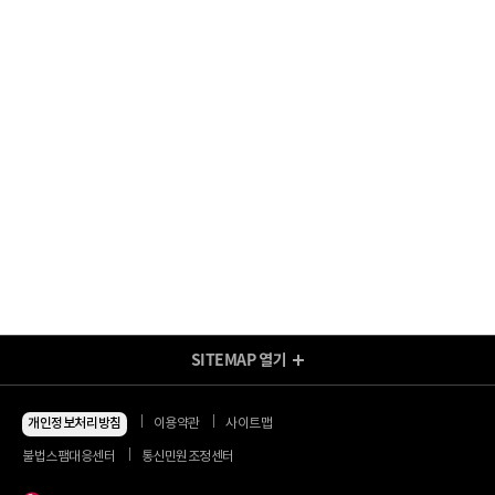
SITEMAP
열기
방송/인터넷 Shop
지금 최저가
인터넷+모바일
개인정보처리방침
이용약관
사이트맵
동시 가입 특가
인터넷+TV
불법스팸대응센터
통신민원조정센터
할인 안내
인터넷+TV 요금제
인터넷 요금제