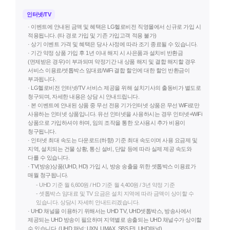
인터넷/TV
· 이벤트에 안내된 금액 및 혜택은 LG헬로비전 직영몰에서 신규로 가입 시
적용됩니다. (타 경로 가입 및 기존 가입고객 적용 불가)
· 상기 이벤트 가격 및 혜택은 당사 사정에 따라 조기 종료될 수 있습니다.
· 기간 약정 상품 가입 후 1년 이내 해지 시 사은품과 설치비 반환금
(면제받은 경우)이 부과되며 약정기간 내 상품 해지 및 결합 해지할 경우
서비스 이용료/셋톱박스 임대료/WiFi 결합 할인에 대한 할인 반환금이
부과됩니다.
· LG헬로비전 인터넷/TV 서비스 제공을 위해 설치기사의 출동비가 별도로
청구되며, 자세한 내용은 상담 시 안내드립니다.
· 본 이벤트에 안내된 상품 중 무선 전용 기가인터넷 상품은 무선 WiFi로만
사용하는 인터넷 상품입니다. 유선 인터넷을 사용하시는 경우 인터넷+WiFi
상품으로 가입하셔야 하며, 임의 조작을 통한 오사용시 추가 비용이
청구됩니다.
· 인터넷 최대 속도는 다운로드(하향) 기준 최대 속도이며 사용 요금제 및
지역, 설치되는 건물 상황, 통신 설비, 단말 등에 따라 실제 제공 속도와
다를 수 있습니다.
· TV(방송)상품(UHD, HD) 가입 시, 방송 송출을 위한 셋톱박스 이용료가
매월 청구됩니다.
- UHD 기준 월 6,600원 / HD 기준 월 4,400원 / 3년 약정 기준
- 셋톱박스 임대료 및 TV 요금은 설치 지역에 따라 금액이 상이할 수
있습니다. 상담시 자세히 안내드리겠습니다.
· UHD 채널을 이용하기 위해서는 UHD TV, UHD셋톱박스, 방송사에서
제공되는 UHD 방송이 필요하며 지역별로 송출되는 UHD 채널수가 상이할
수 있습니다. (UHD 채널: UXN, UMAX, SBS F!L UHD채널)