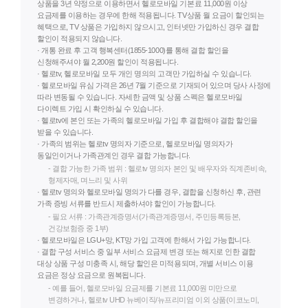
상품을 3년 약정으로 이용하면서 헬로모바일 기본료 11,000원 이상
요금제를 이용하는 경우에 한해 적용됩니다. TV상품 월 요금이 할인되는
혜택으로, TV 상품은 가입하지 않으시고, 인터넷만 가입하신 경우 결합
할인이 적용되지 않습니다.
· 개통 완료 후 고객 행복센터(1855-1000)를 통해 결합 할인을
신청해주셔야 월 2,200원 할인이 적용됩니다.
· 헬로tv, 헬로모바일 모두 개인 명의의 고객만 가입하실 수 있습니다.
· 헬로모바일 유심 가격은 26년 7월 기준으로 기재되어 있으며 당사 사정에
따라 변동될 수 있습니다. 자세한 금액 및 상품 스펙은 헬로모바일
다이렉트 가입 시 확인하실 수 있습니다.
· 헬로tv에 본인 또는 가족의 헬로모바일 가입 후 결합해야 결합 할인을
받을 수 있습니다.
· 가족의 범위는 헬로tv 명의자 기준으로, 헬로모바일 명의자가
동일인이거나 가족관계인 경우 결합 가능합니다.
- 결합 가능한 가족 범위 : 헬로tv 명의자 본인 및 배우자와 직계존비속,
형제자매, 며느리 및 사위
· 헬로tv 명의와 헬로모바일 명의가 다를 경우, 결합을 신청하신 후, 관련
가족 증빙 서류를 반드시 제출하셔야 할인이 가능합니다.
- 필요 서류 : 가족관계증명서(가족관계증명서, 주민등록등본,
건강보험증 중 1부)
· 헬로모바일은 LGU+망, KT망 가입 고객에 한해서 가입 가능합니다.
· 결합 구성 서비스 중 일부 서비스 요금제 변경 또는 해지로 인한 결합
대상 상품 구성 미충족 시, 해당 할인은 미적용되며, 개별 서비스 이용
요금은 정상 요금으로 원복됩니다.
- 예를 들어, 헬로모바일 요금제를 기본료 11,000원 미만으로
변경하거나, 헬로tv UHD 뉴베이직/뉴프리미엄 이외 상품(이코노미,