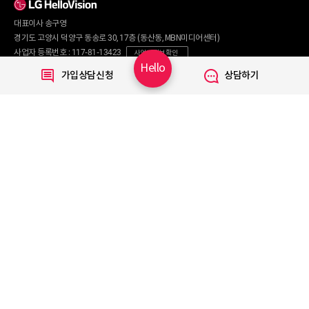
인터넷+렌탈
TV 요금제
대표이사 송구영
혜택/제휴
왜 헬로비전일까요?
인터넷
경기도 고양시 덕양구 동송로 30, 17층 (동산동, MBN미디어센터)
요금제
직영몰 단독 혜택
사업자 등록번호 : 117-81-13423
사업자 정보 확인
부가서비스
기획전/이벤트
Hello
통신판매번호 : 2017-서울마포구-0254
가입상담신청
상담하기
WiFi
개인정보보호 책임자 : 문영식
인터넷 전화
할인카드
고객행복센터 :
1855-1000
국제전화
부가서비스
070-7373-1002~3
(070 헬로 인터넷전화 이용 시 무료)
080-120-1012
(무료)
TV
신규가입문의 :
1855-1082
요금제
채널안내
주요 서비스
Copyright © 2020 LG HelloVision All rights reserved.
VOD
TV앱
모바일 Shop
알뜰요금제
이벤트
휴대폰기기
혜택모아보기