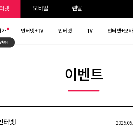
주메뉴 바로가기
본문 바로가기
약관 바로가기
터넷
모바일
렌탈
저가
인터넷+TV
인터넷
TV
인터넷+모
인중!
이벤트
인터넷!
2026.06.