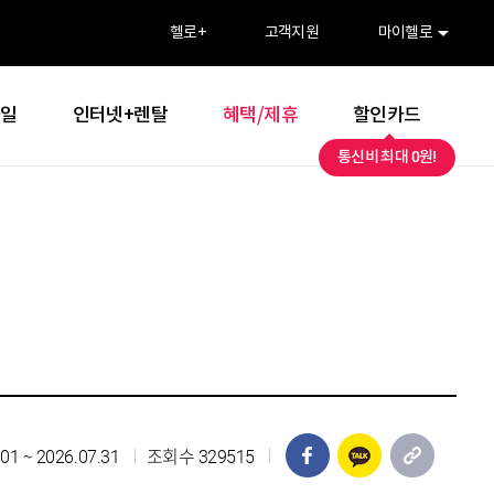
>
헬로
+
고객지원
마이헬로
바일
인터넷+렌탈
혜택/제휴
할인카드
통신비 최대 0원!
페이스북 공유
카카오톡 공유
URL 복
01 ~ 2026.07.31
조회수 329515