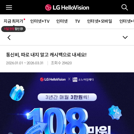
통
전체메뉴
지금 최저가
인터넷+TV
인터넷
TV
인터넷+모바일
인터넷+
이달 한정
할인중!
뒤로가기
통신비, 따로 내지 말고 캐시백으로 내세요!
2026.01.01 ~ 2026.03.31
조회수 29620