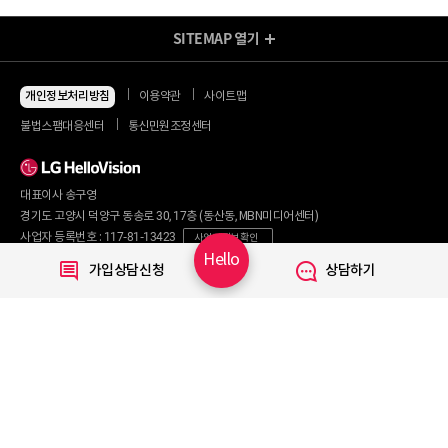
SITEMAP
열기
방송/인터넷 Shop
지금 최저가
인터넷+모바일
개인정보처리방침
이용약관
사이트맵
동시 가입 특가
인터넷+TV
불법스팸대응센터
통신민원조정센터
할인 안내
인터넷+TV 요금제
인터넷 요금제
인터넷+렌탈
TV 요금제
대표이사 송구영
혜택/제휴
왜 헬로비전일까요?
인터넷
경기도 고양시 덕양구 동송로 30, 17층 (동산동, MBN미디어센터)
요금제
직영몰 단독 혜택
사업자 등록번호 : 117-81-13423
사업자 정보 확인
부가서비스
기획전/이벤트
Hello
통신판매번호 : 2017-서울마포구-0254
가입상담신청
상담하기
WiFi
개인정보보호 책임자 : 문영식
인터넷 전화
할인카드
고객행복센터 :
1855-1000
국제전화
부가서비스
070-7373-1002~3
(070 헬로 인터넷전화 이용 시 무료)
080-120-1012
(무료)
TV
신규가입문의 :
1855-1082
요금제
채널안내
주요 서비스
Copyright © 2020 LG HelloVision All rights reserved.
VOD
TV앱