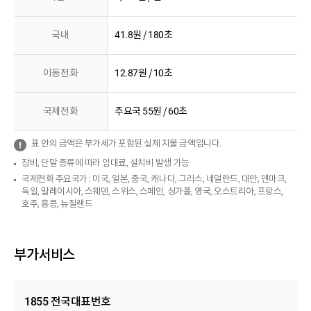
국내
41.8원 / 180초
이동전화
12.87원 / 10초
국제전화
주요국 55원 / 60초
표 안의 금액은 부가세가 포함된 실제 지불 금액입니다.
장비, 단말 종류에 따라 임대료, 설치비 발생 가능
국제전화 주요국가 : 미국, 일본, 중국, 캐나다, 그리스, 네덜란드, 대만, 덴마크,
독일, 말레이시아, 스웨덴, 스위스, 스페인, 싱가폴, 영국, 오스트리아, 프랑스,
호주, 홍콩, 뉴질랜드
부가서비스
1855 전국대표번호