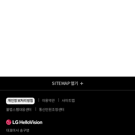
SITEMAP
열기
방송/인터넷 Shop
지금 최저가
인터넷+모바일
개인정보처리방침
이용약관
사이트맵
동시 가입 특가
인터넷+TV
불법스팸대응센터
통신민원조정센터
할인 안내
인터넷+TV 요금제
인터넷 요금제
인터넷+렌탈
TV 요금제
대표이사 송구영
혜택/제휴