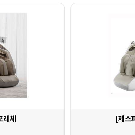
 포레체
[제스