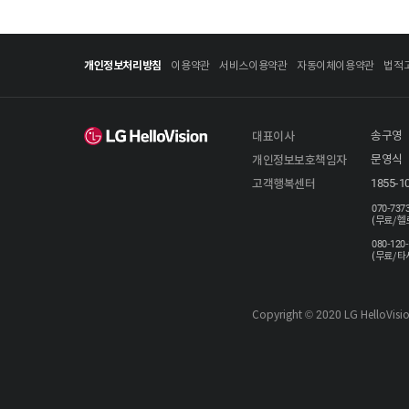
개인정보처리방침
이용약관
서비스이용약관
자동이체이용약관
법적
대표이사
송구영
개인정보보호책임자
문영식
고객행복센터
1855-1
070-737
(무료/ 헬
080-120
(무료/ 타
Copyright © 2020 LG HelloVision