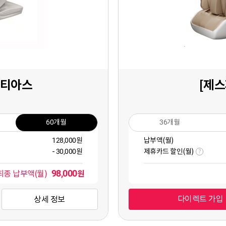
아티아스
[제스
60개월
36개월
128,000원
납부액(월)
-
30,000원
제휴카드 할인(월)
?
98,000
원
최종 납부액(월)
다이렉트 가입
상세 정보