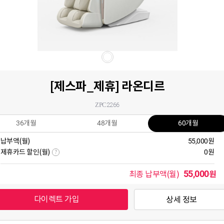
[제스파_제휴] 라온디르
ZPC2266
36개월
48개월
60개월
납부액(월)
55,000원
제휴카드 할인(월)
0원
?
55,000
원
최종 납부액(월)
다이렉트 가입
상세 정보