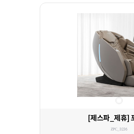
[제스파_제휴]
ZPC_3236