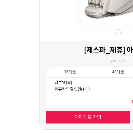
[제스파_제휴] 
ZPC3261
36개월
48개월
납부액(월)
제휴카드 할인(월)
?
다이렉트 가입