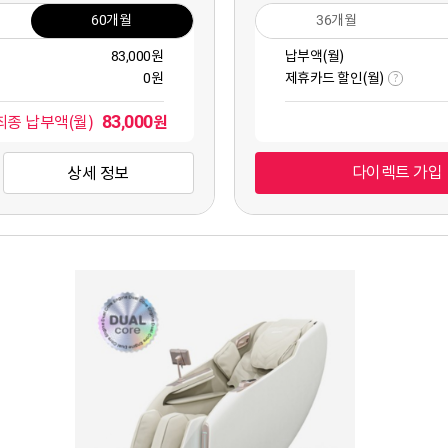
60개월
36개월
83,000원
납부액(월)
0원
제휴카드 할인(월)
?
83,000
원
최종 납부액(월)
다이렉트 가입
상세 정보