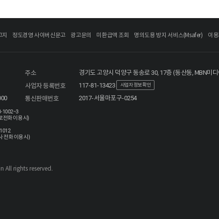
고지
정도경영 사이버신문고
광고문의
미환급액 조회
명의도용 방지 서비스(Msafer)
이용
주소
경기도 고양시 덕양구 동송로 30, 17층 (동산동, MBN미
사업자 등록번호
117-81-13423
사업자 정보 확인
000
통신판매번호
2017-서울마포구-0254
3-1002~3
로전화 이용 시)
-1012
사 전화 이용 시)
 All rights reserved.