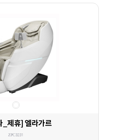
파_제휴] 엘라가르
ZPC3231