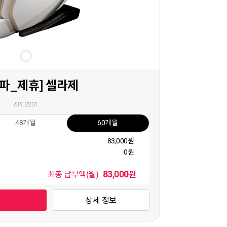
파_제휴] 셀라제
ZPC2201
48개월
60개월
83,000원
0원
83,000
원
최종 납부액(월)
상세 정보