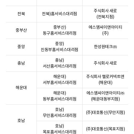
주식회사 새로
전북
전북)홈서비스대리점
(전북지점)
중부산)
에스엠씨이앤아이티
중부산
동구홈서비스대리점
(주)
중앙)
중앙
한성원테크㈜
진동부홈서비스대리점
충남)
충남
주식회사 새로
서산홈서비스대리점
해운대)
주식회사 헬로커넥트앤
서부홈서비스대리점
(해운대)
해운대
해운대)
에스엠씨이앤아이티㈜
동부홈서비스대리점
(해운대동부지점)
호남)
(주)대호통신(무안지점)
무안홈서비스대리점
호남
호남)
(주)대호통신(목포지점)
목포홈서비스대리점