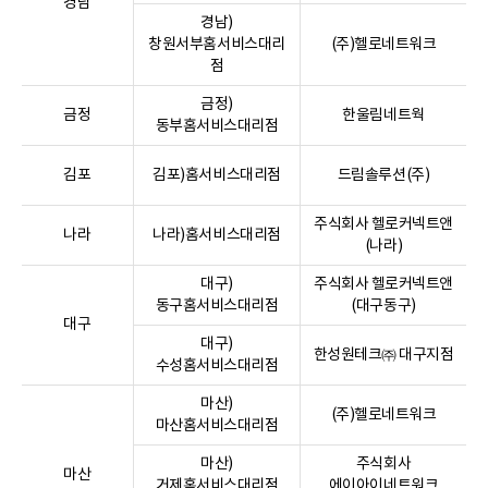
경남
경남)
창원서부홈서비스대리
(주)헬로네트워크
점
금정)
금정
한울림네트웍
동부홈서비스대리점
김포
김포)홈서비스대리점
드림솔루션(주)
주식회사 헬로커넥트앤
나라
나라)홈서비스대리점
(나라)
대구)
주식회사 헬로커넥트앤
동구홈서비스대리점
(대구동구)
대구
대구)
한성원테크㈜ 대구지점
수성홈서비스대리점
마산)
(주)헬로네트워크
마산홈서비스대리점
마산)
주식회사
마산
거제홈서비스대리점
에이아이네트워크