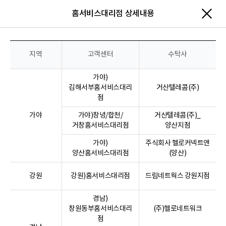
홈서비스대리점 상세내용
닫
지역
고객센터
수탁사
가야)
김해서부홈서비스대리
거산텔레콤(주)
점
가야
가야)창녕/합천/
거산텔레콤(주)_
거창홈서비스대리점
양산지점
가야)
주식회사 헬로커넥트앤
양산홈서비스대리점
(양산)
강원
강원)홈서비스대리점
드림네트웍스 강원지점
경남)
창원동부홈서비스대리
(주)헬로네트워크
점