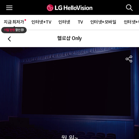
통
전체메뉴
지금 최저가
인터넷+TV
인터넷
TV
인터넷+모바일
인터넷+
이달 한정
할인중!
헬로샵 Only
뒤로가기
S
월
원~