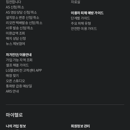
칭찬합니다
자료실
AS 신청/취소
AS 영상상담 신청/취소
이용자 피해 예방 가이드
설치장소 변경 신청/취소
단계별 가이드
리모컨 택배발송 신청/취소
주요 피해 유형
서류 발송 신청/취소
안전한 이용 가이드
미환급액 조회
해지 상담 신청
뉴스 제보참여
자가진단/이용안내
가입 가능 지역 조회
셀프 해결 가이드
LG헬로비전 고객센터 APP
매장 찾기
오픈 스튜디오
통화량 급증 예상일
ARS 안내
마이헬로
나의 가입 정보
회원정보 관리