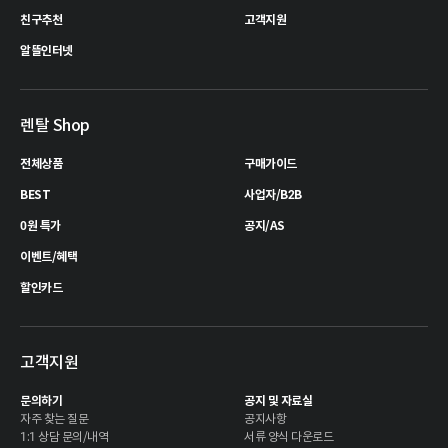
친구추천
고객지원
알뜰인터넷
렌탈 Shop
전체상품
구매가이드
BEST
사업자/B2B
0원 특가
공지/AS
이벤트/혜택
할인카드
고객지원
문의하기
공지 및 자료실
자주 찾는 질문
공지사항
1:1 상담 문의/내역
서류 양식 다운로드