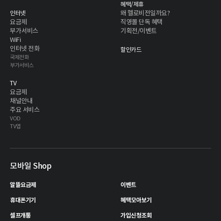
혜택/제휴
왜 헬로비전일까요?
인터넷
요금제
직영몰 단독 혜택
부가서비스
기획전/이벤트
WiFi
인터넷 전화
할인카드
국제전화
부가서비스
TV
요금제
채널안내
주요 서비스
VOD
TV앱
모바일 Shop
알뜰요금제
이벤트
휴대폰기기
혜택모아보기
셀프개통
가입신청조회