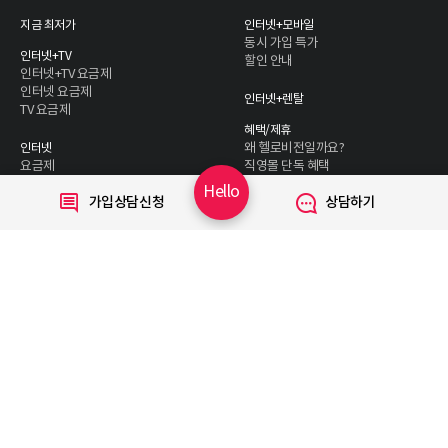
지금 최저가
인터넷+모바일
동시 가입 특가
인터넷+TV
할인 안내
인터넷+TV 요금제
인터넷 요금제
인터넷+렌탈
TV 요금제
혜택/제휴
왜 헬로비전일까요?
인터넷
요금제
직영몰 단독 혜택
부가서비스
기획전/이벤트
Hello
가입상담신청
상담하기
WiFi
인터넷 전화
할인카드
국제전화
부가서비스
TV
요금제
채널안내
주요 서비스
VOD
TV앱