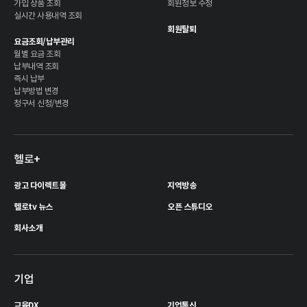
가입 상품 조회
회원정보 수정
실시간 사용내역 조회
회원탈퇴
요금조회/납부관리
월별 요금 조회
납부내역 조회
즉시 납부
납부방법 변경
청구서 신청/변경
헬로+
광고 다이렉트몰
지역방송
헬로tv 뉴스
오픈 스튜디오
회사소개
기업
교육DX
기업통신