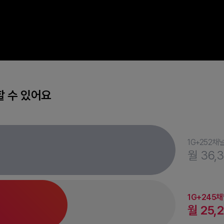
 수 있어요
1G+252채
월 36,
1G+245
월 25,