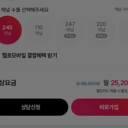
V 채널 수를 선택해주세요
채널 자
247
220
245
110
채널
채널
채널
채널
IP방송
IP방송
헬로모바일 결합혜택 받기
상요금
월
25,2
총 88,000원
할인카드 적용 시 월 6
상담신청
바로가입