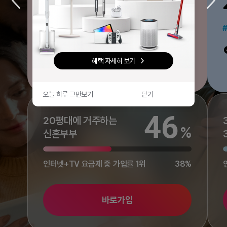
21,000
원
/ 월
다음
#최고인기
#고품질
집에서 WiFi만 쓰신다면, 실속 있는 가격에
check
혜택 자세히 보기
기가 인터넷에 최다 채널까지 다 볼 수
있어요.
오늘 하루 그만보기
닫기
46
20평대에 거주하는
%
신혼부부
인터넷+TV 요금제 중 가입률 1위
38%
바로가입