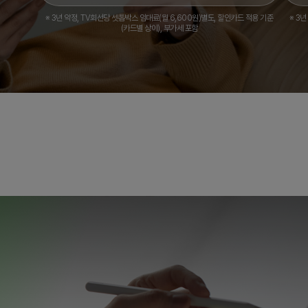
※ 3년 약정, TV회선당 셋톱박스 임대료(월 6,600원)별도, 할인카드 적용 기준
※ 3
(카드별 상이), 부가세 포함