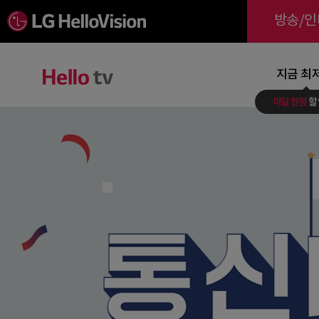
l
방송/인
g
지금 최
이달 한정
할