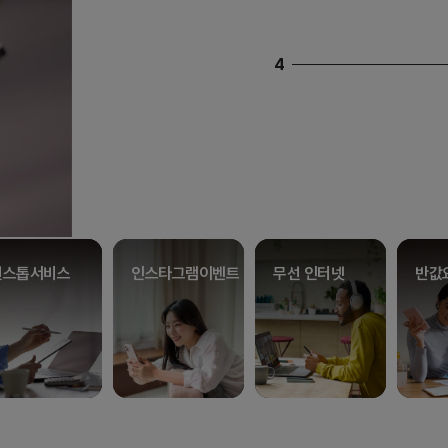
5
인스타그램이벤트
무선 인터넷
반값요금제
T