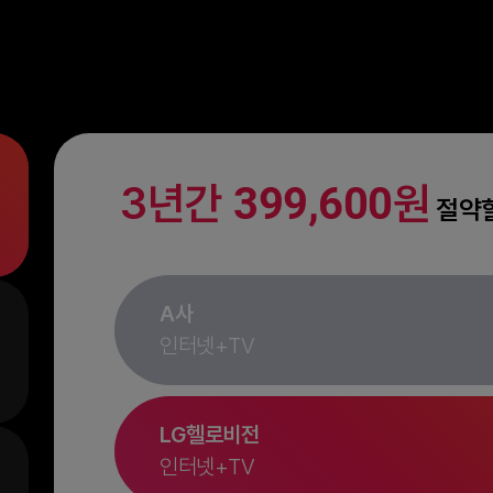
3년간
원
399,600
절약할
A사
인터넷+TV
LG헬로비전
인터넷+TV