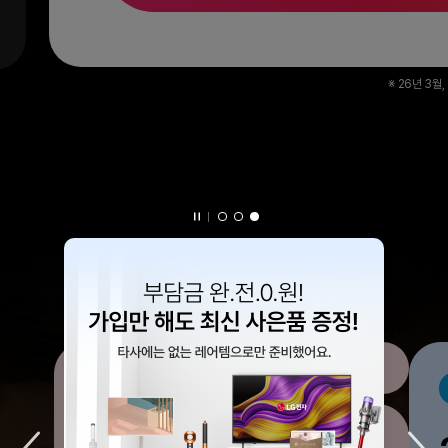
※ 26년 3월
TOP 1
500M + 245채널
이전