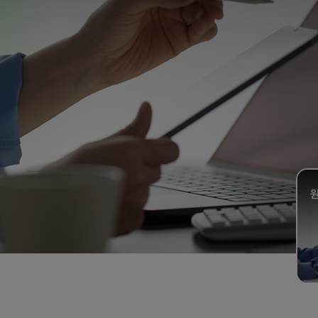
인터넷+렌탈
안심케어 인터넷
원스톱서비스