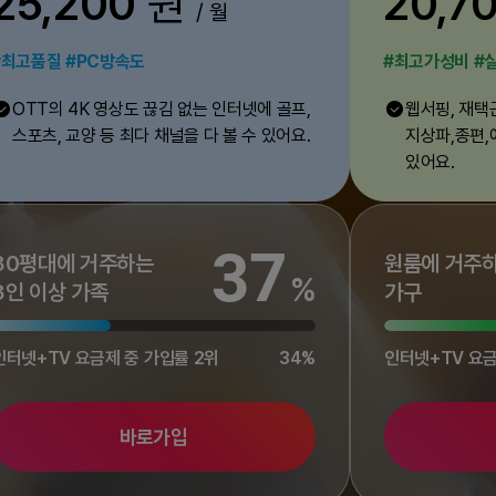
25,200
원
20,7
/ 월
#최고품질
#PC방속도
#최고가성비
#
OTT의 4K 영상도 끊김 없는 인터넷에 골프,
웹서핑, 재택
check
check
이달의 추천 카드
스포츠, 교양 등 최다 채널을 다 볼 수 있어요.
지상파,종편,
있어요.
37
30평대에 거주하는
원룸에 거주하
%
3인 이상 가족
가구
인터넷+TV 요금제 중 가입률 2위
34%
인터넷+TV 요금
바로가입