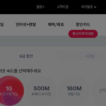
>
헬로
+
고객지원
마이헬로
바일
인터넷+렌탈
혜택/제휴
할인카드
통신비 최대 0원!
요금 할인
사은품
터넷 속도를 선택해주세요
1G
500M
160M
선
#고사양게임
#4K스트리밍
#웹서핑