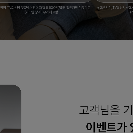
년 약정, TV회선당 셋톱박스 임대료(월 6,600원)별도, 할인카드 적용 기준
※ 3년 약정, TV회선당 셋톱
(카드별 상이), 부가세 포함
(
고객님을 
이벤트가 