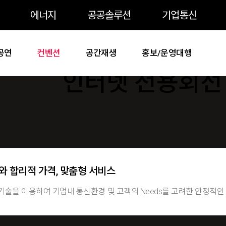
주메뉴 바로가기
본문 바로가기
약관 바로가기
에너지
공공솔루션
기업통신
공연
컨벤션
공간재생
홍보/운영대행
인터넷 전용회선
와 합리적 가격, 맞춤형 서비스
술을 이용하여 기업내 통신환경 및 고객의 Needs를 고려한 안정적인