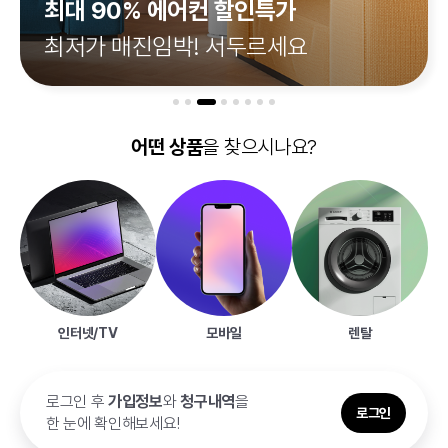
최대 90% 에어컨 할인특가
최저가 매진임박! 서두르세요
어떤 상품
을 찾으시나요?
인터넷/TV
모바일
렌탈
로그인 후
가입정보
와
청구내역
을
로그인
한 눈에
확인해보세요!