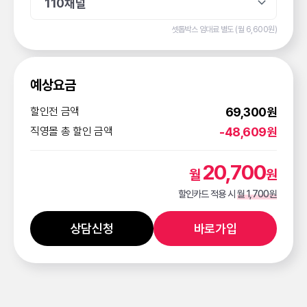
110채널
셋톱박스 임대료 별도 (월 6,600원)
예상요금
할인전 금액
69,300원
직영몰 총 할인 금액
-48,609원
20,700
월
원
할인카드 적용 시
월 1,700원
상담신청
바로가입