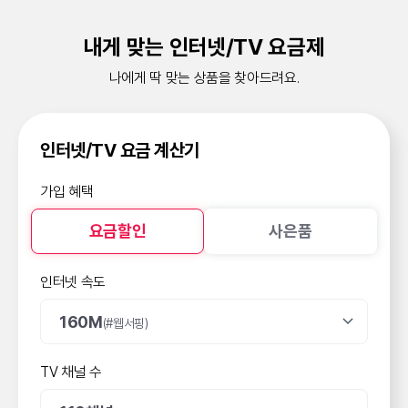
[AS]TV가 나오지 않아요
내게 맞는 인터넷/TV 요금제
[방송/인터넷]할인카드 종류를 알고 싶어요
나에게 딱 맞는 상품을 찾아드려요.
[모바일]휴대폰 요금을 확 줄이고 싶어요
[렌탈]렌탈/구독의 차이점이 궁금해요
인터넷/TV 요금 계산기
가입 혜택
요금할인
사은품
인터넷 속도
160M
(#웹서핑)
TV 채널 수