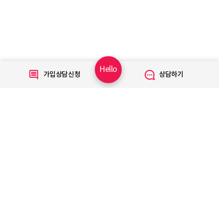
Hello
가입상담신청
상담하기
고객센터
온라인상담
자주 찾는 질문
이용안내
광고문의
공지사항
26년 8월 자동이체(신용카드) 출금(승인)일 안내
2026-08-05
SITEMAP
열기