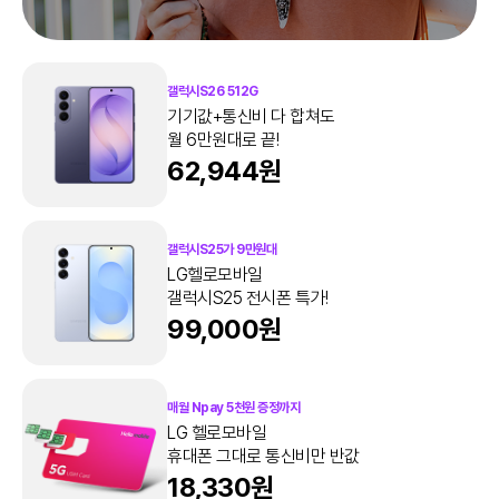
갤럭시S26 512G
기기값+통신비 다 합쳐도
월 6만원대로 끝!
62,944원
갤럭시S25가 9만원대
LG헬로모바일
갤럭시S25 전시폰 특가!
99,000원
매월 Npay 5천원 증정까지
LG 헬로모바일
휴대폰 그대로 통신비만 반값
18,330원