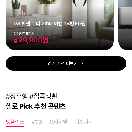
LG 휘센 위너 2in에어컨 18평+6평
할인카드 헤택가
29,900원
월
인기 가전 더보기
#정주행 #집콕생활
헬로 Pick 추천 콘텐츠
넷플릭스
VOD
오리지널
디즈니+