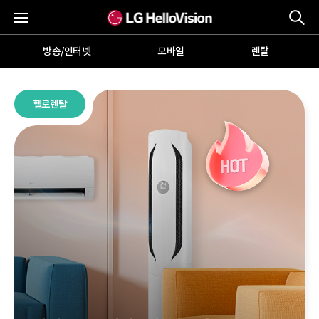
통
전체메뉴
방송/인터넷
모바일
렌탈
헬로모바일
헬로렌탈