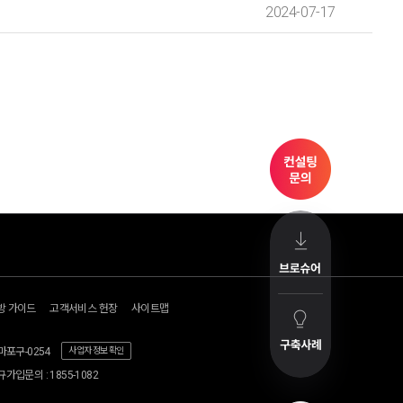
2024-07-17
기업고객지원
헬로Shop
헬로+
공지사항
방송/인터넷Shop
광고 다이
컨설팅 문의
모바일Shop
지역방송
방 가이드
고객서비스 헌장
사이트맵
브로슈어
렌탈Shop
헬로tv 뉴스
구축사례
오픈 스튜
마포구-0254
사업자 정보 확인
회사소개
가입문의 : 1855-1082