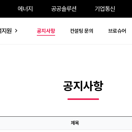
주메뉴 바로가기
본문 바로가기
약관 바로가기
에너지
공공솔루션
기업통신
객지원
공지사항
컨설팅 문의
브로슈어
공지사항
제목