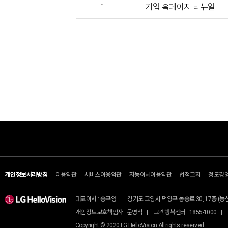
1
기업 홈페이지 리뉴얼
교육DX
에너지
공공솔루
디지털 교실플랫폼
에너지솔루션 컨설팅
지능형교통
디지털 스마트기기
영상보안
개인정보처리방침
이용약관
서비스이용약관
자동이체이용약관
법적고지
정도경
스마트팜 교육
대표이사 : 송구영
경기도 고양시 덕양구 동송로 30, 17층 (
개인정보보호책임자 : 문영식
고객행복센터 : 1855-1000
Copyright © 2020 LG HelloVision All rights reserved.