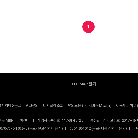
1
SITEMAP
열기
션
기업통신
지역문화
시스템
메시징
이벤트/공연
전화
컨벤션
영 사이버신문고
광고문의
미환급액 조회
명의도용 방지 서비스(Msafer)
이용자 피해 예
대표번호서비스
공간재생
홍보/운영대행
동산동, MBN미디어센터)
사업자등록번호 : 117-81-13423
통신판매업 신고번호 : 2017-서울
070-7373-1002~3 (무료/ 헬로전화 이용 시)
080-120-1012 (무료/ 타사 전화 이용 시)
신규