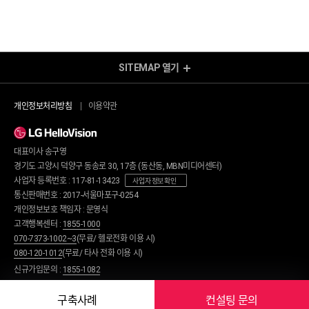
SITEMAP
열기
SITEMAP
교육DX
기업고객지원
개인정보처리방침
이용약관
디지털 교실플랫폼
공지사항
디지털 스마트기기
컨설팅 문의
스마트팜 교육
브로슈어
대표이사 송구영
구축사례
경기도 고양시 덕양구 동송로 30, 17층 (동산동, MBN미디어센터)
에너지
사업자 등록번호 : 117-81-13423
헬로Shop
에너지솔루션 컨설팅
사업자 정보 확인
방송/인터넷Shop
통신판매번호 : 2017-서울마포구-0254
모바일Shop
공공솔루션
개인정보보호 책임자 : 문영식
렌탈Shop
지능형교통시스템
고객행복센터 :
1855-1000
영상보안
070-7373-1002~3
(무료/ 헬로전화 이용 시)
헬로+
080-120-1012
(무료/ 타사 전화 이용 시)
광고 다이렉트몰
기업통신
신규가입문의 :
1855-1082
지역방송
메시징
헬로tv 뉴스
전화
오픈 스튜디오
대표번호서비스
구축사례
컨설팅 문의
Copyright © 2020 LG HelloVision All rights reserved.
회사소개