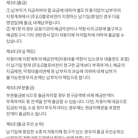
제3조(출금)
① 납부자가 지급하여야 할 요금에 대하여 별도의 통지없이 납부자의
지정계좌에서 (주)LG헬로비전이 지정하는 납기일(휴일인 경우 다음
영업일)에 출금, 대체납부됩니다.
② 제1항의 경우 금융기관의 예금약관이나 약정서의 규정에 불구하고
예금청구서 기타 관련증서 없이 자동이체 처리절차에 의하여 출금될 수
있습니다.
제4조(과실 책임)
자동이체 지정계좌의 예금잔액(자동대출 약정이 있는경우 대출한도 포함)
이 납기일 현재 (주)LG헬로비전이 청구한 금액보다 부족하거나, 예금의
지급제한, 약정대출의연체 등 납부자의 과실에 의하여 대체 납부가
불가능한경우의 손해는 납부자의 책임으로 합니다.
제5조(부분출금)
부분출금방식으로 출금처리할 경우 청구금액에 비해 예금잔액이
부족하여도 동 잔액을 전액 출금할 수 있습니다. 다만, 자동이체 대금으로
입금된 어음, 수표 등이 부도처리되는 경우에는 현금이체분을 포함한
전액이 출금취소 됩니다.
제6조(출금 우선 순위)
납기일에 동일한 수종의 자동이체 청구가 있는 경우의 출금 우선순위는