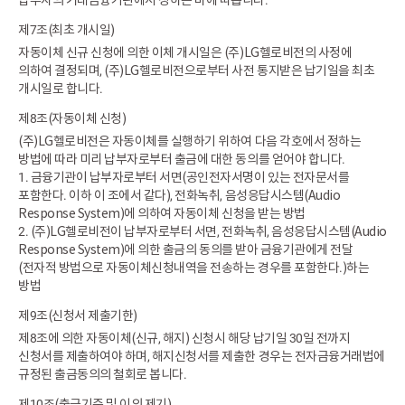
납부자의 거래금융기관에서 정하는 바에 따릅니다.
제7조(최초 개시일)
자동이체 신규 신청에 의한 이체 개시일은 (주)LG헬로비전의 사정에
의하여 결정되며, (주)LG헬로비전으로부터 사전 통지받은 납기일을 최초
개시일로 합니다.
제8조(자동이체 신청)
(주)LG헬로비전은 자동이체를 실행하기 위하여 다음 각호에서 정하는
방법에 따라 미리 납부자로부터 출금에 대한 동의를 얻어야 합니다.
1. 금융기관이 납부자로부터 서면(공인전자서명이 있는 전자문서를
포함한다. 이하 이 조에서 같다), 전화녹취, 음성응답시스템(Audio
Response System)에 의하여 자동이체 신청을 받는 방법
2. (주)LG헬로비전이 납부자로부터 서면, 전화녹취, 음성응답시스템(Audio
Response System)에 의한 출금의 동의를 받아 금융기관에게 전달
(전자적 방법으로 자동이체신청내역을 전송하는 경우를 포함한다.)하는
방법
제9조(신청서 제출기한)
제8조에 의한 자동이체(신규, 해지) 신청시 해당 납기일 30일 전까지
신청서를 제출하여야 하며, 해지신청서를 제출한 경우는 전자금융거래법에
규정된 출금동의의 철회로 봅니다.