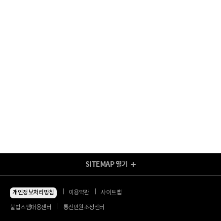
SITEMAP
열기
방송/인터넷 Shop
지금 최저가
인터넷+모바일
개인정보처리방침
이용약관
사이트맵
동시 가입 특가
인터넷+TV
불법스팸대응센터
통신민원조정센터
할인 안내
인터넷+TV 요금제