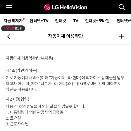
통
전체메뉴
지금 최저가
인터넷+TV
인터넷
TV
인터넷+모바일
인터넷+
이달 한정
할인중!
자동이체 이용약관
뒤로가기
더
자동이체 이용약관(납부자용)
제1조(약관의 적용)
지로 자동이체서비스(이하 "자동이체" 라 한다)에 의하여 각종 대금을 납부
하고자 하는 자(이하 "납부자" 라 한다)와 (주)LG헬로비전 간에 대하여 이
약관을 적용합니다.
제2조(영업일)
다음 각 호의 휴일을 제외한 날을 영업일로 합니다.
1. 대통령령에 의한 관공서의 공휴일
2. 토요일
3. 근로자의 날