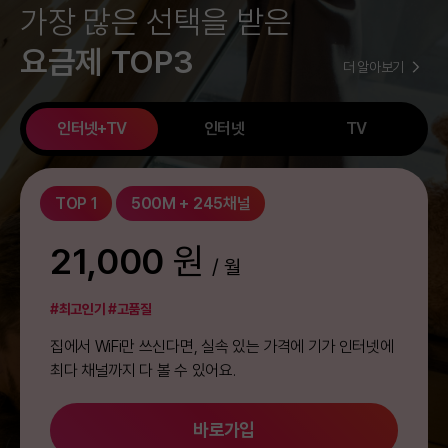
가장 많은 선택을 받은
요금제 TOP3
더 알아보기
인터넷+TV
인터넷
TV
TOP 1
500M + 245채널
21,000
원
/ 월
#최고인기
#고품질
집에서 WiFi만 쓰신다면, 실속 있는 가격에 기가 인터넷에
최다 채널까지 다 볼 수 있어요.
바로가입