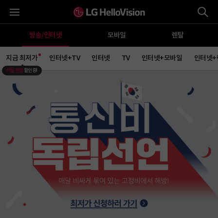
통
전체메뉴
방송/인터넷
모바일
렌탈
지금 최저가
인터넷+TV
인터넷
TV
인터넷+모바일
인터넷+
이달 한정
할인중!