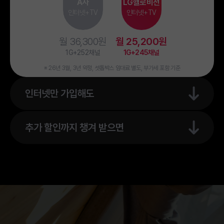
A사
LG헬로비전
인터넷+TV
인터넷+TV
월 36,300원
월 25,200원
1G+252채널
1G+245채널
※ 26년 3월, 3년 약정, 셋톱박스 임대료 별도, 부가세 포함 기준
인터넷만 가입해도
추가 할인까지 챙겨 받으면