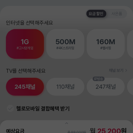
요금 할인
사은품
인터넷을 선택해주세요
1G
500M
160M
#고사양게임
#4K스트리밍
#웹서핑
TV를 선택해주세요
채널 보기
IP방송
245
채널
110
채널
247
채널
헬로모바일 결합혜택 받기
월
25,200
원
예상요금
할인 전 금액
88,000원
총 88,000원