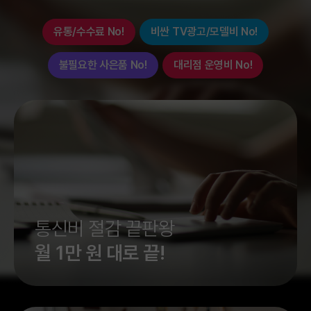
여 결합혜택도 받을 의향있습니다. 제가 헬
을 자
로모바일로 변경하고 2달정도 사용했는데,
도 훨씬
유통/수수료 No!
비싼 TV광고/모델비 No!
문제없이 사용하고 있기 때문입니다. 사은
구요^^
품,프로모션,요금제,품질...뭐하나 빠지는 게
함께 포
불필요한 사은품 No!
대리점 운영비 No!
없네요.
나 화
가 없네
와^^
있어서^
..ㅜ
ㅜㅜ (진작 바꿀껄..
도 많고^
에 인
V도 선명하고^^
고
만^^ T
통신비 절감 끝판왕
(많은혜
월 1만 원 대로 끝!
이벤
이 오르면
니다^^
하고 가입