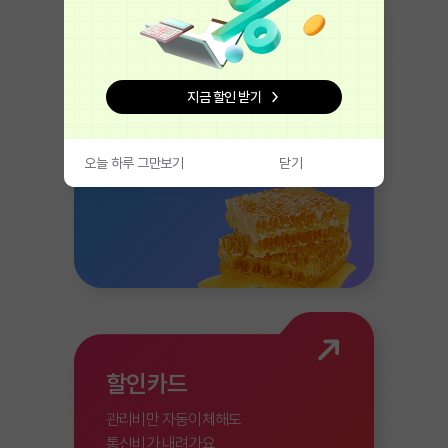
헬로이용팁
똑똑하게 이용하는
지금 할인 받기
꿀팁 대방출
오늘 하루 그만보기
닫기
할인카드
관리비만 자동이체해도
통신비가 내려가요