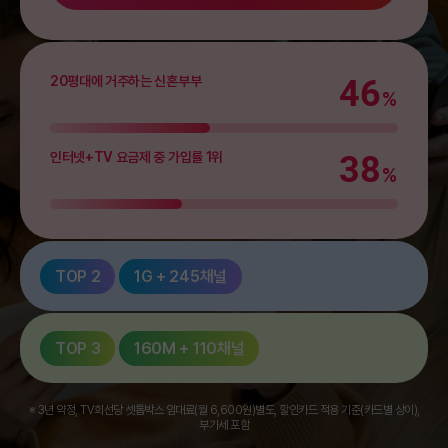
20평대에 거주하는 신혼부부
46
%
인터넷+TV 요금제 중 가입률 1위
38
%
TOP 2
1G + 245채널
25,200
원
/ 월
TOP 3
160M + 110채널
30평대에 거주하는 3인 이상 가족
0
%
#최고품질
#PC방속도
20,700
원
/ 월
※ 3년 약정, TV회선당 셋톱박스 임대료(월 6,600원)별도, 할인카드 적용 기준(카드별 상이),
OTT의 4K 영상도 끊김 없는 인터넷에 골프, 스포츠, 교양
원룸에 거주하는 1인 가구
0
부가세 포함
인터넷+TV 요금제 중 가입률 2위
0
%
등 최다 채널을 다 볼 수 있어요.
%