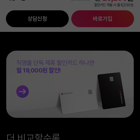
할인카드 적용 시 월 6,200원
1G 플래티넘기가 WiFi+
직영몰 총 할인 금액
인터넷
-62,800원
53,900원
245채널 뉴베이직
방송
상담신청
바로가입
34,100원
직영몰 10% 추가 할인
-3,080원
할인카드 적용시
월 25,200원
월
6,200원
약정할인
-26,070원
※ 3년 약정, TV회선당 셋톱박스 임대료(월 6,600원)별도, 할인카드 적용 기준(카드별 상이),
결합/기타할인
-33,650원
부가세 포함
직영몰 단독 제휴 할인카드 하나면
월 19,000원 할인!
더 비교할수록