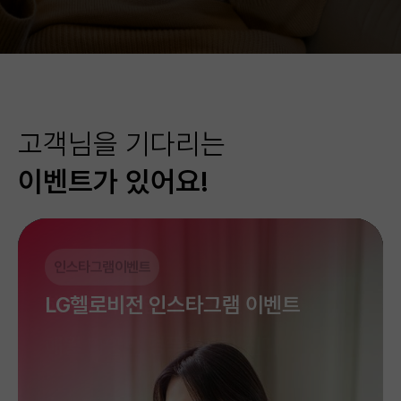
#최고가성비
#실속형
웹서핑, 재택근무 시에도 안정적 속도에 지상파,종편,
인터넷+TV 요금제 중 가입률 3위
0
바로가입
예능도 최저가에 다 볼 수 있어요.
%
바로가입
고객님을 기다리는
이벤트가 있어요!
인스타그램이벤트
오늘이 가장 저렴해요!
인터넷 렌탈 특가전
우리 집 보안 지킴이
해지부터 가입까지 한 번에!
LG헬로비전 인스타그램 이벤트
LG U+ 100% 동일 고품질
타사보다 35% 저렴한
TV만 가입해도 WiFi가 가능한!
직영몰에서 인터넷+TV 가입 시
기가인터넷+데이터 무제한
매월 다양한 경품이 쏟아진다