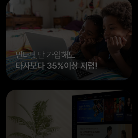
 이처
그대로 최고의 성능과
접 사용해보
 할수가
 주셔서 오
제가 더 감사를 드립니다^^ 앞으로도
인터넷만 가입해도
타사보다 35%이상 저렴!