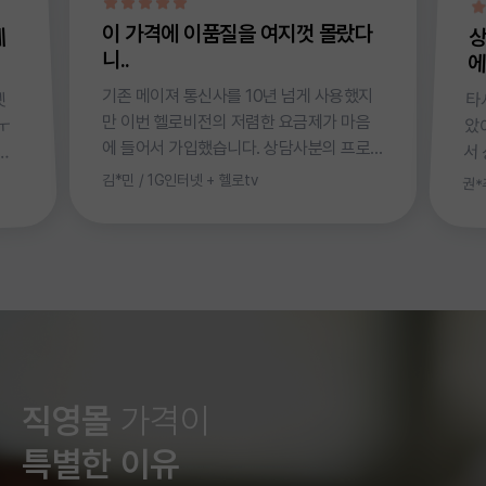
이 가격에 이품질을 여지껏 몰랐다
상
제
니..
에
기존 메이져 통신사를 10년 넘게 사용했지
타
았
서
정
문
티
임
이
다
했
중
짜
해
시
어
꽁
많
그
니
넷
만 이번 헬로비전의 저렴한 요금제가 마음
ㅜ
에 들어서 가입했습니다. 상담사분의 프로
과/
모션혜택도 좋았지만 무엇보다도 품질이 메
알고
김*민 / 1G인터넷 + 헬로tv
이저 통신사와 비슷하며. 특히 티비의 채널
같거
변경 반응이 기존에 쓰던것보다 빨라 아주
은 사
만족합니다. 화질도 더 좋은 느낌입니다. 또
있었
한 신청 후 다음날 바로 설치를 해주셨습니
 타사
다. 주말설치는 직장인으로서 별도 휴가를
사(저
쓰지 않아서 매우 좋았습니다. 기사님 2분이
 바
오셔서 1시간 이내 빠르게 설치해주셨고 설
니다^
명도 친절하게 잘 해주셨습니다. 이런 가격
고^^
에 뛰어난 품질의 상품을 여지껏 몰랐다니, ,
직영몰
가격이
가
앞으로 별일 없으면 쭈우욱 계속 이용할 생
 않되
특별한 이유
각입니다. 가족의 모바일 통신사도 변경하
넷 속도는 똑