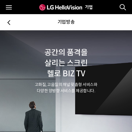
통
전체메뉴
기업방송
뒤로가기
공간의 품격을
살리는 스크린
헬로 BIZ TV
고화질, 고음질의 채널 맞춤형 서비스와
다양한 양방향 서비스를 제공합니다.