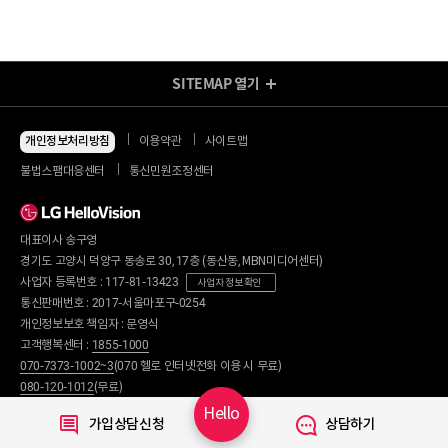
SITEMAP
열기
방송/인터넷 Shop
지금 최저가
인터넷+모바일
개인정보처리방침
이용약관
사이트맵
동시 가입 특가
인터넷+TV
불법스팸대응센터
통신민원조정센터
할인 안내
인터넷+TV 요금제
인터넷 요금제
인터넷+렌탈
TV 요금제
대표이사 송구영
혜택/제휴
왜 헬로비전일까요?
인터넷
경기도 고양시 덕양구 동송로 30, 17층 (동산동, MBN미디어센터)
요금제
직영몰 단독 혜택
사업자 등록번호 : 117-81-13423
사업자 정보 확인
부가서비스
기획전/이벤트
통신판매번호 : 2017-서울마포구-0254
WiFi
개인정보보호 책임자 : 문영식
인터넷 전화
할인카드
고객행복센터 :
1855-1000
국제전화
부가서비스
070-7373-1002~3
(070 헬로 인터넷전화 이용 시 무료)
080-120-1012
(무료)
TV
신규가입문의 :
1855-1082
Hello
요금제
가입상담신청
상담하기
채널안내