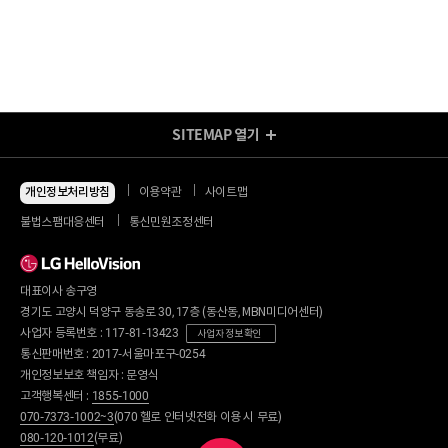
SITEMAP
열기
방송/인터넷 Shop
지금 최저가
인터넷+모바일
개인정보처리방침
이용약관
사이트맵
동시 가입 특가
인터넷+TV
불법스팸대응센터
통신민원조정센터
할인 안내
인터넷+TV 요금제
인터넷 요금제
인터넷+렌탈
TV 요금제
대표이사 송구영
혜택/제휴
왜 헬로비전일까요?
인터넷
경기도 고양시 덕양구 동송로 30, 17층 (동산동, MBN미디어센터)
요금제
직영몰 단독 혜택
사업자 등록번호 : 117-81-13423
사업자 정보 확인
부가서비스
기획전/이벤트
통신판매번호 : 2017-서울마포구-0254
WiFi
개인정보보호 책임자 : 문영식
인터넷 전화
할인카드
고객행복센터 :
1855-1000
국제전화
부가서비스
070-7373-1002~3
(070 헬로 인터넷전화 이용 시 무료)
080-120-1012
(무료)