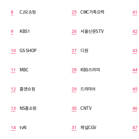
8
CJ오쇼핑
25
CMC가족오락
41
9
KBS1
26
서울신문STV
42
10
GS SHOP
27
디원
43
11
MBC
28
KBS드라마
44
12
홈앤쇼핑
29
드라마H
45
13
NS홈쇼핑
30
CNTV
46
14
tvN
31
채널CGV
47