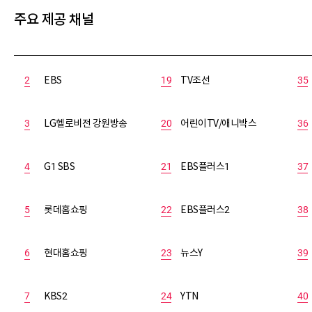
주요 제공 채널
2
EBS
19
TV조선
35
3
LG헬로비전 강원방송
20
어린이TV/애니박스
36
4
G1 SBS
21
EBS플러스1
37
5
롯데홈쇼핑
22
EBS플러스2
38
6
현대홈쇼핑
23
뉴스Y
39
7
KBS2
24
YTN
40