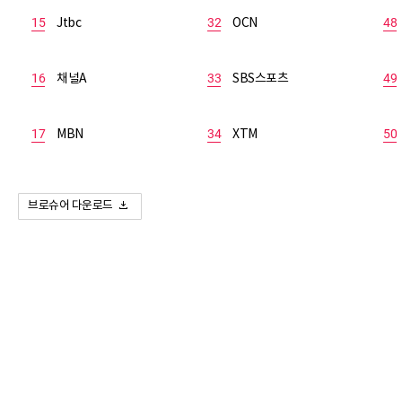
15
Jtbc
32
OCN
48
16
채널A
33
SBS스포츠
49
17
MBN
34
XTM
50
브로슈어 다운로드