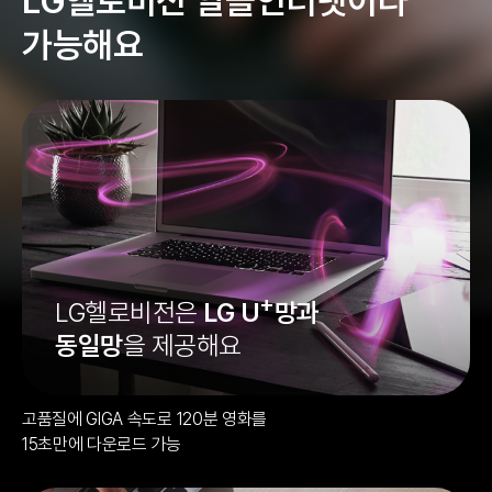
LG헬로비전 알뜰인터넷이라
가능해요
+
LG헬로비전은
LG U
망과
동일망
을 제공해요
고품질에 GIGA 속도로 120분 영화를
15초만에 다운로드 가능