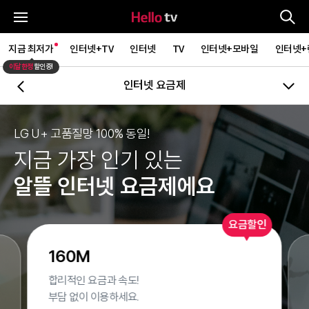
통
전체메뉴
지금 최저가
인터넷+TV
인터넷
TV
인터넷+모바일
인터넷+
이달 한정
할인중!
인터넷 요금제
뒤로가기
LG U+ 고품질망 100% 동일!
지금 가장 인기 있는
알뜰 인터넷 요금제에요
요금할인
160M
합리적인 요금과 속도!
부담 없이 이용하세요.