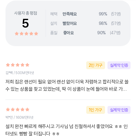
았어요 인터넷으로는 너무 많은 자료
가 나와서 주변 분들께 물어보니 제
사용자 총 평점
혜택
만족해요
99%
(51명)
주변은 헬로비전을 가장 많이 쓰길래
5
설치
빨랐어요
98%
(51명)
헬로비전에 문의했습니다 다른 브랜
품질
좋아요
90%
(47명)
드보다 절반 이하의 가격, 아는 사람
들의 추천으로 선택한 브랜드인데 정
말 잘고른것같아요! 중간에 한번 속
도가 느려져서 전화를 하니 상담원분
이 전화로 어떻게 하는지 알려주셔서
2인 가구
실계약 인증
속도 문제도 바로 해결되었어요! (솔
김*백 / 500M인터넷
직히 이런 간단한 문제로 기사님 오
저희 집은 랜선이 필요 없어 랜선 없이 더욱 저렴하고 합리적으로 쓸
고 기다리고 이런게 스트레스 받아서
수 있는 상품을 찾고 있었는데, 딱 이 상품이 눈에 들어와 바로 가입
그렇게 딱 필요한 부준을 바로 도와
했습니다! 설치도 엄청 빠르게 되었고요, 속도도 매우 빠르고, 아주
주는게 좋았습니다) 10년 가까이 헬
쾌적하게 쓰고 있습니다. 기존에 100MB 사용하다 500MB로 넘어
로비전 쓰신 부모님은 와이파이 안되
1인 가구
실계약 인증
오니, 정말 끊김 없이 편하더라고요! 다른분들께도 적극 추천드립니
서 연락하니 모뎀도 바로 바꿔주는걸
다!
박*인 / 160M인터넷
보면서 응대속도가 빠른점이 너무 마
설치 완전 빠르게 해주시고 기사님 넘 친절하셔서 좋았어요 ㅎㅎ 인
음데 들었습니다! 이 가격에 이 서비
터넷도 빵빵 잘 터집니다 ㅎㅎ
스면 앞으로 계속 이용하고 싶어요!