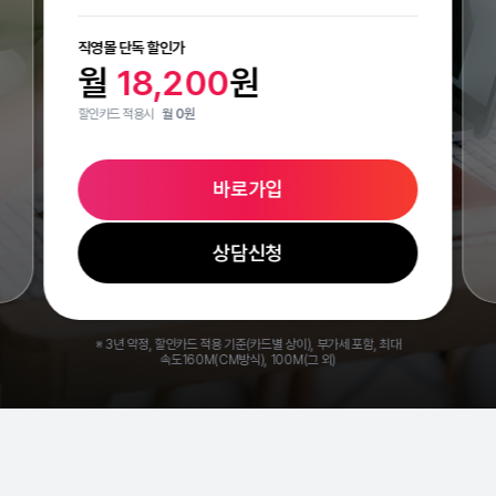
직영몰 단독 할인가
월
18,200
원
할인카드 적용시
월 0원
바로가입
상담신청
※ 3년 약정, 할인카드 적용 기준(카드별 상이), 부가세 포함, 최대
속도160M(CM방식), 100M(그 외)