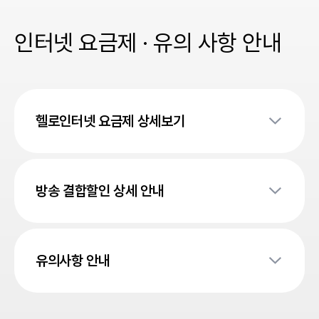
상담시 상세 주소 확인 후 안내드리겠습니다.
인터넷 요금제 · 유의 사항 안내
헬로인터넷 요금제 상세보기
인터넷 단독 가입할 경우
상담신청
방송 결합할인 상세 안내
상품
무약정
1년약정
헬로tv 상품과 결합할 경우
상담신청
안심케어 플래티넘기가 WiFi+
월 61,600원
월 52,250원
월 
유의사항 안내
최대 1Gbps
상품
무약정
1년약정
케어 플래티넘기가 WiFi+
월 58,300원
월 49,500원
월 
요금제 표에 강조되어 있는 다이렉트 가입시 요금은 3년 약정기준,
최대 1Gbps
부가세 포함, 다이렉트(헬로SHOP) 할인 적용 금액입니다.