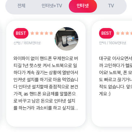
전체
인터넷+TV
인터넷
TV
BEST
BEST
신*원
/
160M인터넷
안*리
/
160M인터넷
와이파이 없이 핸드폰 무제한으로 버
대구로 이사오면서
티길 1년 핫스팟 켜서 노트북으로 일
까 고민하다가 헬
하다가 계속 끊기는 상황에 열받아서
어요! 노트북, 폰
인커넷 설치를 하기로 마음 먹었습니
도 빠르고 끊기거
다 인터넷 설치할때 중점적으로 본건
적도 없습니다. 앞
가격, as 핸드폰 요금제를 알뜰폰으
게요 :)
로 바꾸고 남은 돈으로 인터넷 설치
를 하는거라 과소비를 하고 싶지않았
고 중간에 속도 느려지거나 문제 생
기면 as를 받고 싶은데 응대가 느리
면 이거 왜 했냐 라는 생각이 들것같