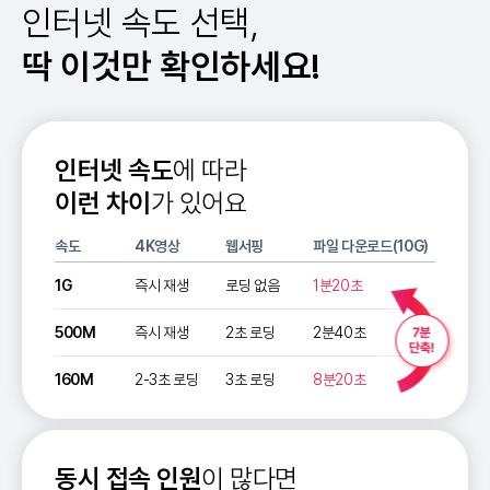
인터넷 속도 선택,
딱 이것만 확인하세요!
인터넷 속도
에 따라
이런 차이
가 있어요
속도
4K영상
웹서핑
파일 다운로드(10G)
1G
즉시 재생
로딩 없음
1분20초
7분 
500M
즉시 재생
2초 로딩
2분40초
160M
2-3초 로딩
3초 로딩
8분20초
동시 접속 인원
이 많다면