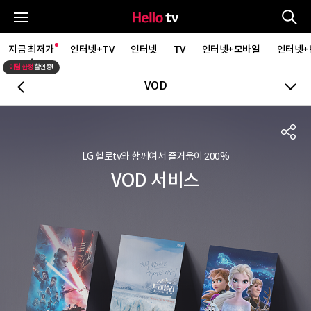
통
전체메뉴
지금 최저가
인터넷+TV
인터넷
TV
인터넷+모바일
인터넷+
이달 한정
할인중!
VOD
뒤로가기
S
LG 헬로tv와 함께여서 즐거움이 200%
VOD 서비스