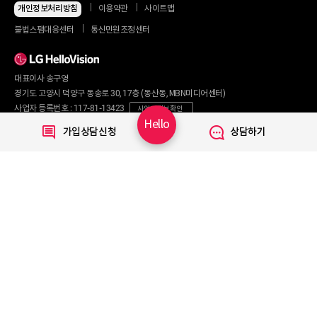
지금 최저가
인터넷+모바일
개인정보처리방침
이용약관
사이트맵
동시 가입 특가
인터넷+TV
불법스팸대응센터
통신민원조정센터
할인 안내
인터넷+TV 요금제
인터넷 요금제
인터넷+렌탈
TV 요금제
대표이사 송구영
혜택/제휴
왜 헬로비전일까요?
인터넷
경기도 고양시 덕양구 동송로 30, 17층 (동산동, MBN미디어센터)
요금제
직영몰 단독 혜택
사업자 등록번호 : 117-81-13423
사업자 정보 확인
부가서비스
기획전/이벤트
Hello
통신판매번호 : 2017-서울마포구-0254
가입상담신청
상담하기
WiFi
개인정보보호 책임자 : 문영식
인터넷 전화
할인카드
고객행복센터 :
1855-1000
국제전화
부가서비스
070-7373-1002~3
(070 헬로 인터넷전화 이용 시 무료)
080-120-1012
(무료)
TV
신규가입문의 :
1855-1082
요금제
채널안내
주요 서비스
Copyright © 2020 LG HelloVision All rights reserved.
VOD
TV앱
모바일 Shop