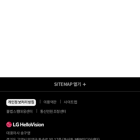
SITEMAP
열기
방송/인터넷 Shop
지금 최저가
인터넷+모바일
개인정보처리방침
이용약관
사이트맵
동시 가입 특가
인터넷+TV
불법스팸대응센터
통신민원조정센터
할인 안내
인터넷+TV 요금제
인터넷 요금제
인터넷+렌탈
TV 요금제
대표이사 송구영
혜택/제휴
왜 헬로비전일까요?
인터넷
경기도 고양시 덕양구 동송로 30, 17층 (동산동, MBN미디어센터)