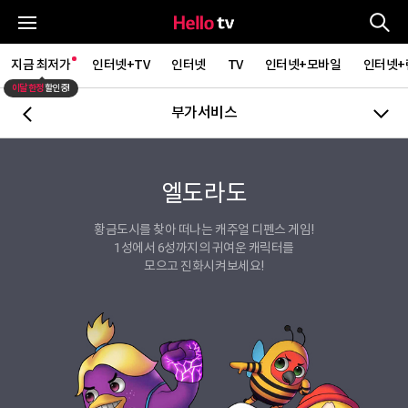
통
전체메뉴
지금 최저가
인터넷+TV
인터넷
TV
인터넷+모바일
인터넷+
이달 한정
할인중!
부가서비스
뒤로가기
엘도라도
황금도시를 찾아 떠나는 캐주얼 디펜스 게임!
1성에서 6성까지의 귀여운 캐릭터를
모으고 진화시켜보세요!