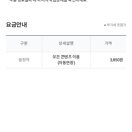
각종 정보들과 내 아이의 학습상태를 확인하세요.
요금안내
부가세 포함가
구분
상세설명
가격
모든 콘텐츠 이용
월정액
3,850원
(자동연장)