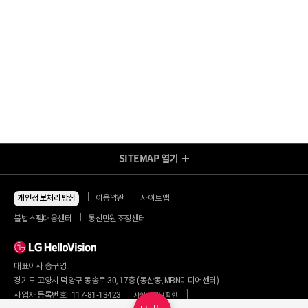
SITEMAP
열기
방송/인터넷 Shop
지금 최저가
인터넷+모바일
개인정보처리방침
이용약관
사이트맵
동시 가입 특가
인터넷+TV
불법스팸대응센터
통신민원조정센터
할인 안내
인터넷+TV 요금제
인터넷 요금제
인터넷+렌탈
TV 요금제
대표이사 송구영
혜택/제휴
왜 헬로비전일까요?
인터넷
경기도 고양시 덕양구 동송로 30, 17층 (동산동, MBN미디어센터)
요금제
직영몰 단독 혜택
사업자 등록번호 : 117-81-13423
사업자 정보 확인
부가서비스
기획전/이벤트