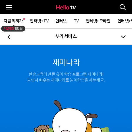
통
전체메뉴
지금 최저가
인터넷+TV
인터넷
TV
인터넷+모바일
인터넷+
이달 한정
할인중!
부가서비스
뒤로가기
재미나라
한솔교육이 만든 유아 학습 프로그램 재미나라!
놀면서 배우는 재미나라로 놀이학습을 해보세요.