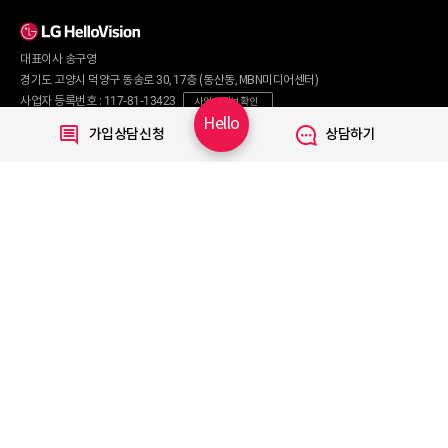
인터넷+TV 요금제
인터넷 요금제
인터넷+렌탈
TV 요금제
대표이사 송구영
혜택/제휴
왜 헬로비전일까요?
인터넷
경기도 고양시 덕양구 동송로 30, 17층 (동산동, MBN미디어센터)
요금제
직영몰 단독 혜택
사업자 등록번호 : 117-81-13423
사업자 정보 확인
부가서비스
기획전/이벤트
Hello
통신판매번호 : 2017-서울마포구-0254
가입상담신청
상담하기
WiFi
개인정보보호 책임자 : 문영식
인터넷 전화
할인카드
고객행복센터 :
1855-1000
국제전화
부가서비스
070-7373-1002~3
(070 헬로 인터넷전화 이용 시 무료)
080-120-1012
(무료)
TV
신규가입문의 :
1855-1082
요금제
채널안내
주요 서비스
Copyright © 2020 LG HelloVision All rights reserved.
VOD
TV앱
모바일 Shop
알뜰요금제
이벤트