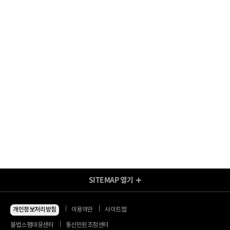
SITEMAP
열기
방송/인터넷 Shop
지금 최저가
인터넷+모바일
개인정보처리방침
이용약관
사이트맵
동시 가입 특가
인터넷+TV
불법스팸대응센터
통신민원조정센터
할인 안내