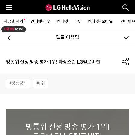
통
전체메뉴
지금 최저가
인터넷+TV
인터넷
TV
인터넷+모바일
인터넷+
이달 한정
할인중!
헬로 이용팁
뒤로가기
S
방통위 선정 방송 평가 1위! 자랑스런 LG헬로비전
방송평가
1위
방통위 선정 방송 평가 1위!