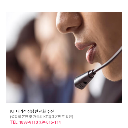
구분
구분
구분
구분
광랜익스트림
플래티넘기가
기가라이트
광랜
케이블 총액
케이블 총액
케이블 총액
케이블 총액
20%
20%
20%
20%
결합할인 할인율
결합할인 할인율
결합할인 할인율
결합할인 할인율
3년약정
3년약정
3년약정
3년약정
14,880원
16,230원
17,130원
18,040원
약정기간
약정기간
약정기간
약정기간
4년약정
4년약정
4년약정
4년약정
13,430원
14,650원
15,460원
16,280원
부가세 포함, 유선결합, 케이블 총액 결합할인 가입 기준
부가세 포함, 유선결합, 케이블 총액 결합할인 가입 기준
부가세 포함, 유선결합, 케이블 총액 결합할인 가입 기준
부가세 포함, 유선결합, 케이블 총액 결합할인 가입 기준
KT 대리점 상담원 전화 수신
(결합할 본인 및 가족의 KT 휴대폰번호 확인)
TEL. 1899-9110 또는 016-114