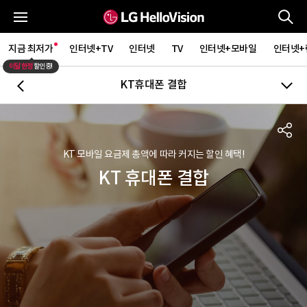
통
전체메뉴
지금 최저가
인터넷+TV
인터넷
TV
인터넷+모바일
인터넷+
이달 한정
할인중!
KT휴대폰 결합
뒤로가기
S
KT 모바일 요금제 총액에 따라 커지는 할인 혜택!
KT 휴대폰 결합