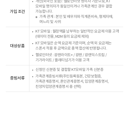
개인(외국인 포함) : 헬로인터넷 명의자 기준으로, KT
모바일 명의자가 동일인이거나 가족관계인 경우 결합
가입 조건
가능합니다.
가족 관계 : 본인 및 배우자와 직계존비속, 형제자매,
며느리 및 사위
KT 모바일 : 월정액을 납부하는 일반적인 요금제 이용 고객
(데이터 전용, M2M 등의 요금제 제외)
KT 모바일은 순액 요금제 기준이며, 순액 외 요금제는
대상상품
스폰서 적용 후 금액으로 총액 합산에 반영됩니다.
헬로인터넷 : 광랜라이트+ / 광랜 / 광랜익스트림 /
기가라이트 / 플래티넘기가 이용 고객
신청인 신분증 및 결합할 KT모바일 가족 신분증
가족관계증빙서류(주민등록등본, 건강보험증,
증빙서류
가족관계증명서, 혼인관계증명서, 입양관계증명서,
친양자입양관계증명서 중 선택)
유의사항
다른 결합 상품 간 전환이 가능한가요?
케이블 총액 결합할인 상품은 인터넷 한 회선당 하나에만 가입 가능합니다.
휴대폰 결합 할인 혜택은 직영몰 전용 할인판가 및 요금할인형 상품에는
타 결합상품(온가족 케이블플랜 등)에서 케이블 총액 결합할인으로 상품
적용되지 않습니다.
변경은 가능합니다.
가구 내 이용하는 모바일 (LTE, 3G) 월정액을 모두 합한 총액 산정 시
단말기 대금, 추가 통화료, 데이터 이용료, 부가서비스 금액 등은 미포함
가구당 총액과 KT 모바일 월정액 기여도(%)는 어떻게
됩니다.