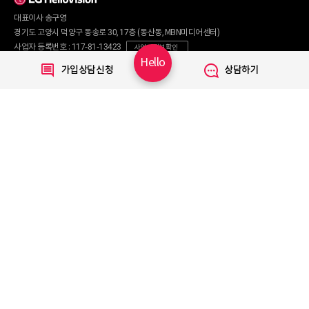
TV 요금제
LG헬로비전의 기가인터넷(플래티넘기가, 기가라이트)와 KT 모바일을
대표이사 송구영
혜택/제휴
결합하실 경우, 초고속인터넷(광랜라이트+, 광랜, 광랜익스트림)을 결합하실
왜 헬로비전일까요?
인터넷
경기도 고양시 덕양구 동송로 30, 17층 (동산동, MBN미디어센터)
때보다 KT 모바일 할인이 더 증가합니다.
요금제
직영몰 단독 혜택
사업자 등록번호 : 117-81-13423
사업자 정보 확인
부가서비스
기획전/이벤트
Hello
통신판매번호 : 2017-서울마포구-0254
가입상담신청
상담하기
WiFi
개인정보보호 책임자 : 문영식
인터넷 전화
할인카드
고객행복센터 :
1855-1000
국제전화
부가서비스
070-7373-1002~3
(070 헬로 인터넷전화 이용 시 무료)
080-120-1012
(무료)
TV
신규가입문의 :
1855-1082
요금제
채널안내
주요 서비스
Copyright © 2020 LG HelloVision All rights reserved.
VOD
TV앱
모바일 Shop
알뜰요금제
이벤트
휴대폰기기
혜택모아보기