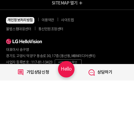
SITEMAP
열기
방송/인터넷 Shop
지금 최저가
인터넷+모바일
개인정보처리방침
이용약관
사이트맵
동시 가입 특가
인터넷+TV
불법스팸대응센터
통신민원조정센터
할인 안내
인터넷+TV 요금제
인터넷 요금제
인터넷+렌탈
TV 요금제
대표이사 송구영
혜택/제휴
왜 헬로비전일까요?
인터넷
경기도 고양시 덕양구 동송로 30, 17층 (동산동, MBN미디어센터)
요금제
직영몰 단독 혜택
사업자 등록번호 : 117-81-13423
사업자 정보 확인
부가서비스
기획전/이벤트
Hello
통신판매번호 : 2017-서울마포구-0254
가입상담신청
상담하기
WiFi
개인정보보호 책임자 : 문영식
인터넷 전화
할인카드
고객행복센터 :
1855-1000
국제전화
부가서비스
070-7373-1002~3
(070 헬로 인터넷전화 이용 시 무료)
080-120-1012
(무료)
TV
신규가입문의 :
1855-1082
요금제
채널안내
주요 서비스
Copyright © 2020 LG HelloVision All rights reserved.
VOD
TV앱