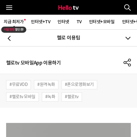
통
전체메뉴
지금 최저가
인터넷+TV
인터넷
TV
인터넷+모바일
인터넷+
이달 한정
할인중!
헬로 이용팁
뒤로가기
S
헬로tv 모바일App 이용하기
무료VOD
원격녹화
폰으로영화보기
헬로tv 모바일
녹화
헬로tv