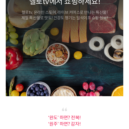
헬로tv에서 쇼핑하세요!
헬로tv, 온라인 스토어, 라이브 커머스로 만나는 특산물!
제철 특산물로 맛도! 건강도 챙기는 일석이조 쇼핑 정보!
‘완도’ 하면? 전복!
‘원주’ 하면? 감자!