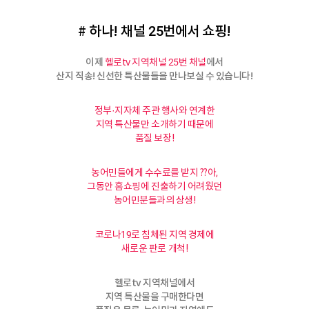
# 하나! 채널 25번에서 쇼핑!
이제
에서
헬로tv 지역채널 25번 채널
산지 직송! 신선한 특산물들을 만나보실 수 있습니다!
정부·지자체 주관 행사와 연계한
지역 특산물만 소개하기 때문에
품질 보장!
농어민들에게 수수료를 받지 ??아,
그동안 홈쇼핑에 진출하기 어려웠던
농어민분들과의 상생!
코로나19로 침체된 지역 경제에
새로운 판로 개척!
헬로tv 지역채널에서
지역 특산물을 구매한다면