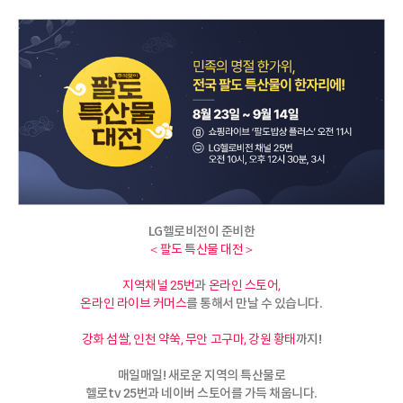
LG헬로비전이 준비한
＜팔도 특산물 대전＞
과
지역채널 25번
온라인 스토어,
를 통해서 만날 수 있습니다.
온라인 라이브 커머스
까지!
강화 섬쌀, 인천 약쑥, 무안 고구마, 강원 황태
매일매일! 새로운 지역의 특산물로
헬로tv 25번과 네이버 스토어를 가득 채웁니다.