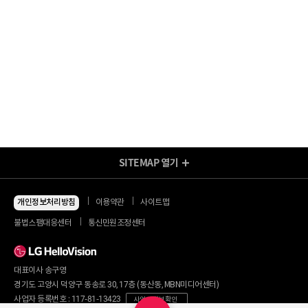
SITEMAP
열기
방송/인터넷 Shop
지금 최저가
인터넷+모바일
개인정보처리방침
이용약관
사이트맵
동시 가입 특가
인터넷+TV
불법스팸대응센터
통신민원조정센터
할인 안내
인터넷+TV 요금제
인터넷 요금제
인터넷+렌탈
TV 요금제
대표이사 송구영
혜택/제휴
왜 헬로비전일까요?
인터넷
경기도 고양시 덕양구 동송로 30, 17층 (동산동, MBN미디어센터)
요금제
직영몰 단독 혜택
사업자 등록번호 : 117-81-13423
사업자 정보 확인