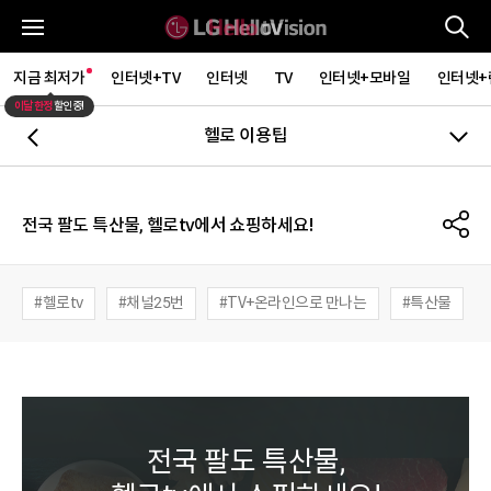
통
전체메뉴
지금 최저가
인터넷+TV
인터넷
TV
인터넷+모바일
인터넷+
이달 한정
할인중!
헬로 이용팁
뒤로가기
S
전국 팔도 특산물, 헬로tv에서 쇼핑하세요!
헬로tv
채널25번
TV+온라인으로 만나는
특산물
전국 팔도 특산물,