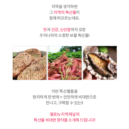
지역을 생각하면
그
이
지역의 특산물
함께 떠오르는데요.
과
까지 갖춘
맛
건강,
신선함
우리나라의 소중한 보물 특산물!
이런 특산물들을
편리하게 한 번에 + 안전하게 비대면으로
만나고, 구매할 수 있는!!
헬로tv 지역채널의
특산물 비대면 장터를 소개해 드립니다!