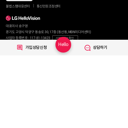
동시 가입 특가
인터넷+TV
불법스팸대응센터
통신민원조정센터
할인 안내
인터넷+TV 요금제
인터넷 요금제
인터넷+렌탈
TV 요금제
대표이사 송구영
혜택/제휴
왜 헬로비전일까요?
인터넷
경기도 고양시 덕양구 동송로 30, 17층 (동산동, MBN미디어센터)
요금제
직영몰 단독 혜택
사업자 등록번호 : 117-81-13423
사업자 정보 확인
부가서비스
기획전/이벤트
Hello
통신판매번호 : 2017-서울마포구-0254
가입상담신청
상담하기
WiFi
개인정보보호 책임자 : 문영식
인터넷 전화
할인카드
고객행복센터 :
1855-1000
국제전화
부가서비스
070-7373-1002~3
(070 헬로 인터넷전화 이용 시 무료)
080-120-1012
(무료)
TV
신규가입문의 :
1855-1082
요금제
채널안내
주요 서비스
Copyright © 2020 LG HelloVision All rights reserved.
VOD
TV앱
모바일 Shop