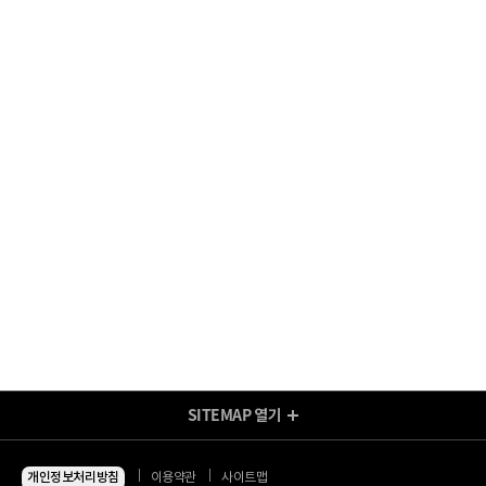
SITEMAP
열기
방송/인터넷 Shop
지금 최저가
인터넷+모바일
개인정보처리방침
이용약관
사이트맵