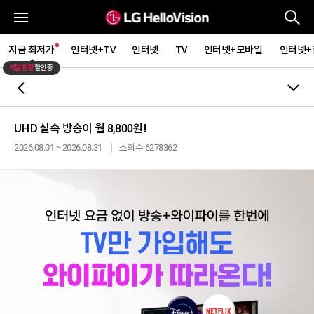
통
전체메뉴
지금 최저가
인터넷+TV
인터넷
TV
인터넷+모바일
인터넷+
이달 한정
할인중!
뒤로가기
UHD 실속 방송이 월 8,800원!
2026.08.01 ~ 2026.08.31
조회수 6278362