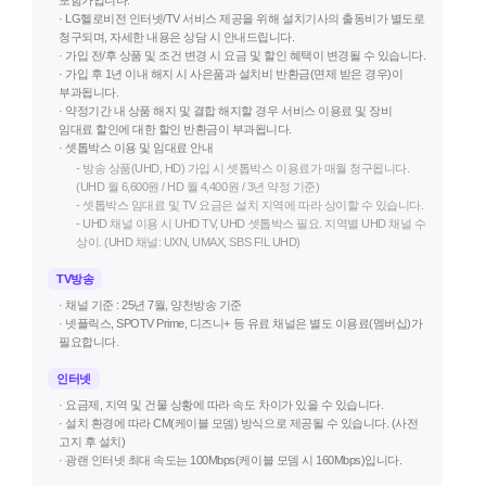
· LG헬로비전 인터넷/TV 서비스 제공을 위해 설치기사의 출동비가 별도로
청구되며, 자세한 내용은 상담 시 안내드립니다.
· 가입 전/후 상품 및 조건 변경 시 요금 및 할인 혜택이 변경될 수 있습니다.
· 가입 후 1년 이내 해지 시 사은품과 설치비 반환금(면제 받은 경우)이
부과됩니다.
· 약정기간 내 상품 해지 및 결합 해지할 경우 서비스 이용료 및 장비
임대료 할인에 대한 할인 반환금이 부과됩니다.
· 셋톱박스 이용 및 임대료 안내
- 방송 상품(UHD, HD) 가입 시 셋톱박스 이용료가 매월 청구됩니다.
(UHD 월 6,600원 / HD 월 4,400원 / 3년 약정 기준)
- 셋톱박스 임대료 및 TV 요금은 설치 지역에 따라 상이할 수 있습니다.
- UHD 채널 이용 시 UHD TV, UHD 셋톱박스 필요. 지역별 UHD 채널 수
상이. (UHD 채널: UXN, UMAX, SBS F!L UHD)
TV방송
· 채널 기준 : 25년 7월, 양천방송 기준
· 넷플릭스, SPOTV Prime, 디즈니+ 등 유료 채널은 별도 이용료(멤버십)가
필요합니다.
인터넷
· 요금제, 지역 및 건물 상황에 따라 속도 차이가 있을 수 있습니다.
· 설치 환경에 따라 CM(케이블 모뎀) 방식으로 제공될 수 있습니다. (사전
고지 후 설치)
· 광랜 인터넷 최대 속도는 100Mbps(케이블 모뎀 시 160Mbps)입니다.