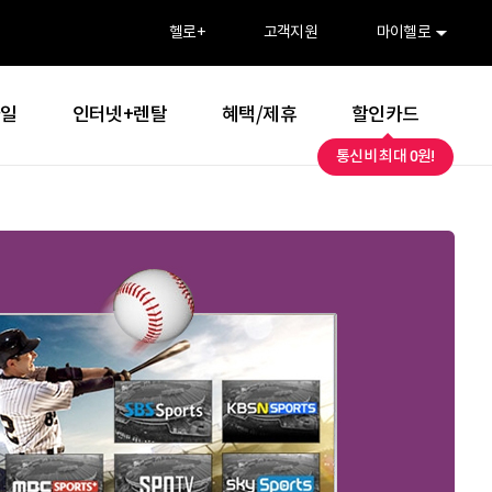
>
헬로
+
고객지원
마이헬로
바일
인터넷+렌탈
혜택/제휴
할인카드
통신비 최대 0원!