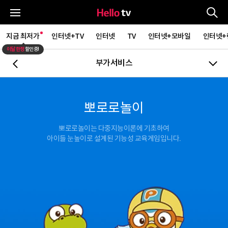
통
전체메뉴
지금 최저가
인터넷+TV
인터넷
TV
인터넷+모바일
인터넷+
이달 한정
할인중!
부가서비스
뒤로가기
뽀로로놀이
뽀로로놀이는 다중지능이론에 기초하여
아이들 눈높이로 설계된 기능성 교육게임입니다.