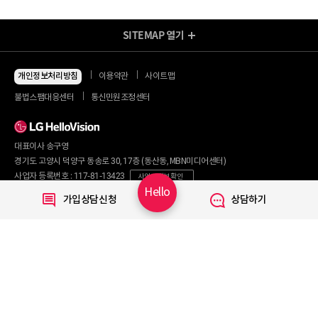
SITEMAP
열기
방송/인터넷 Shop
지금 최저가
인터넷+모바일
개인정보처리방침
이용약관
사이트맵
동시 가입 특가
인터넷+TV
불법스팸대응센터
통신민원조정센터
할인 안내
인터넷+TV 요금제
인터넷 요금제
인터넷+렌탈
TV 요금제
대표이사 송구영
혜택/제휴
왜 헬로비전일까요?
인터넷
경기도 고양시 덕양구 동송로 30, 17층 (동산동, MBN미디어센터)
요금제
직영몰 단독 혜택
사업자 등록번호 : 117-81-13423
사업자 정보 확인
부가서비스
기획전/이벤트
Hello
통신판매번호 : 2017-서울마포구-0254
가입상담신청
상담하기
WiFi
개인정보보호 책임자 : 문영식
인터넷 전화
할인카드
고객행복센터 :
1855-1000
국제전화
부가서비스
070-7373-1002~3
(070 헬로 인터넷전화 이용 시 무료)
080-120-1012
(무료)
TV
신규가입문의 :
1855-1082
요금제
채널안내
주요 서비스
Copyright © 2020 LG HelloVision All rights reserved.
VOD