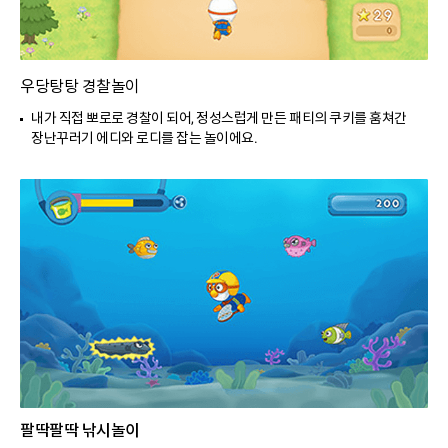
우당탕탕 경찰놀이
내가 직접 뽀로로 경찰이 되어, 정성스럽게 만든 패티의 쿠키를 훔쳐간
장난꾸러기 에디와 로디를 잡는 놀이에요.
팔딱팔딱 낚시놀이