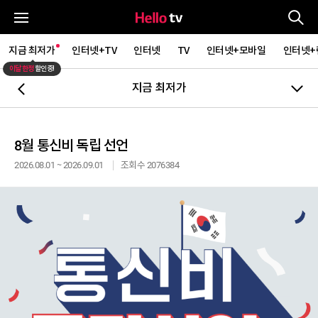
통
전체메뉴
지금 최저가
인터넷+TV
인터넷
TV
인터넷+모바일
인터넷+
이달 한정
할인중!
지금 최저가
뒤로가기
8월 통신비 독립 선언
2026.08.01 ~ 2026.09.01
조회수 2076384