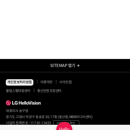
SITEMAP
열기
방송/인터넷 Shop
지금 최저가
인터넷+모바일
개인정보처리방침
이용약관
사이트맵
동시 가입 특가
인터넷+TV
불법스팸대응센터
통신민원조정센터
할인 안내
인터넷+TV 요금제
인터넷 요금제
인터넷+렌탈
TV 요금제
대표이사 송구영
혜택/제휴
왜 헬로비전일까요?
인터넷
경기도 고양시 덕양구 동송로 30, 17층 (동산동, MBN미디어센터)
요금제
직영몰 단독 혜택
사업자 등록번호 : 117-81-13423
사업자 정보 확인
부가서비스
기획전/이벤트
Hello
통신판매번호 : 2017-서울마포구-0254