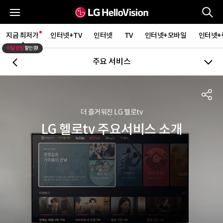
통
전체메뉴
지금 최저가
인터넷+TV
인터넷
TV
인터넷+모바일
인터넷+
이달 한정
할인중!
주요 서비스
뒤로가기
S
더 즐거워진 LG 헬로tv
LG 헬로tv 주요서비스 소개