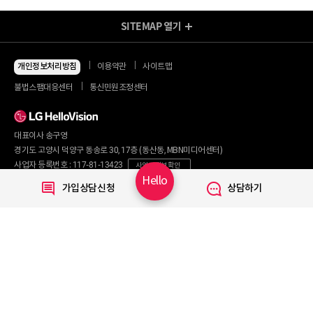
SITEMAP
열기
방송/인터넷 Shop
지금 최저가
인터넷+모바일
개인정보처리방침
이용약관
사이트맵
동시 가입 특가
인터넷+TV
불법스팸대응센터
통신민원조정센터
할인 안내
인터넷+TV 요금제
인터넷 요금제
인터넷+렌탈
TV 요금제
대표이사 송구영
혜택/제휴
왜 헬로비전일까요?
인터넷
경기도 고양시 덕양구 동송로 30, 17층 (동산동, MBN미디어센터)
요금제
직영몰 단독 혜택
사업자 등록번호 : 117-81-13423
사업자 정보 확인
부가서비스
기획전/이벤트
Hello
통신판매번호 : 2017-서울마포구-0254
가입상담신청
상담하기
WiFi
개인정보보호 책임자 : 문영식
인터넷 전화
할인카드
고객행복센터 :
1855-1000
국제전화
부가서비스
070-7373-1002~3
(070 헬로 인터넷전화 이용 시 무료)
080-120-1012
(무료)
TV
신규가입문의 :
1855-1082
요금제
채널안내
주요 서비스
Copyright © 2020 LG HelloVision All rights reserved.
VOD
TV앱