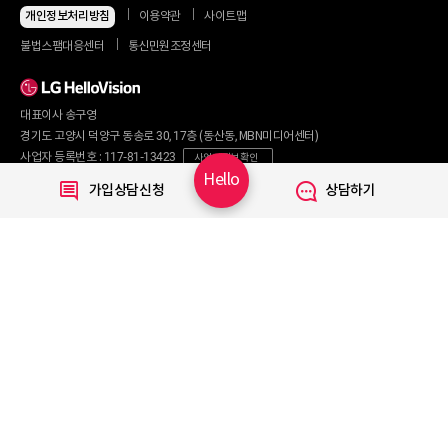
지금 최저가
인터넷+모바일
개인정보처리방침
이용약관
사이트맵
동시 가입 특가
인터넷+TV
불법스팸대응센터
통신민원조정센터
할인 안내
인터넷+TV 요금제
인터넷 요금제
인터넷+렌탈
TV 요금제
대표이사 송구영
혜택/제휴
왜 헬로비전일까요?
인터넷
경기도 고양시 덕양구 동송로 30, 17층 (동산동, MBN미디어센터)
요금제
직영몰 단독 혜택
사업자 등록번호 : 117-81-13423
사업자 정보 확인
부가서비스
기획전/이벤트
Hello
통신판매번호 : 2017-서울마포구-0254
가입상담신청
상담하기
WiFi
개인정보보호 책임자 : 문영식
인터넷 전화
할인카드
고객행복센터 :
1855-1000
국제전화
부가서비스
070-7373-1002~3
(070 헬로 인터넷전화 이용 시 무료)
080-120-1012
(무료)
TV
신규가입문의 :
1855-1082
요금제
채널안내
주요 서비스
Copyright © 2020 LG HelloVision All rights reserved.
VOD
TV앱
모바일 Shop