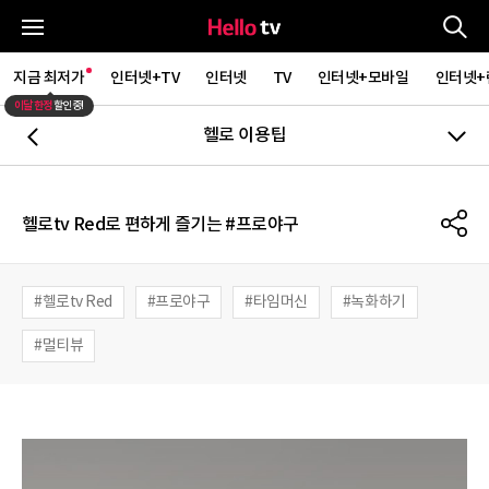
통
전체메뉴
지금 최저가
인터넷+TV
인터넷
TV
인터넷+모바일
인터넷+
이달 한정
할인중!
헬로 이용팁
뒤로가기
S
헬로tv Red로 편하게 즐기는 #프로야구
헬로tv Red
프로야구
타임머신
녹화하기
멀티뷰