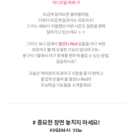
치! 고! 달 려라~!!
뜨겁게 달아오른 올여름처럼,
더욱더 뜨겁게 달궈지는 프로야구!
그 어느 때보다 치열했던 이번 시즌도 절정을 향해
달려가고 있는데요 ㅎㅎ
그러고 보니 집에서
헬로tv Red
상품을 쓰다 보면
프로야구 볼 때 유용한 기능이 많더라구요~
방구석 1열에서 야구 중계를 편하게 즐길 수 있는 방법,
궁금하시죠?
오늘은 여러분의 프로야구 시청을 좀 더 편하고
즐겁게 만들어 줄 헬로tv Red의
초능력급 기능들을 소개할게요!
# 중요한 장면 놓치지 마세요!
타임머신 기능