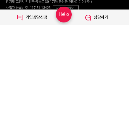
왜 헬로비전일까요?
인터넷
경기도 고양시 덕양구 동송로 30, 17층 (동산동, MBN미디어센터)
요금제
직영몰 단독 혜택
사업자 등록번호 : 117-81-13423
사업자 정보 확인
부가서비스
기획전/이벤트
Hello
통신판매번호 : 2017-서울마포구-0254
가입상담신청
상담하기
WiFi
개인정보보호 책임자 : 문영식
인터넷 전화
할인카드
고객행복센터 :
1855-1000
국제전화
부가서비스
070-7373-1002~3
(070 헬로 인터넷전화 이용 시 무료)
080-120-1012
(무료)
TV
신규가입문의 :
1855-1082
요금제
채널안내
주요 서비스
Copyright © 2020 LG HelloVision All rights reserved.
VOD
TV앱
모바일 Shop
알뜰요금제
이벤트
휴대폰기기
혜택모아보기
셀프개통
가입신청조회
친구추천
고객지원