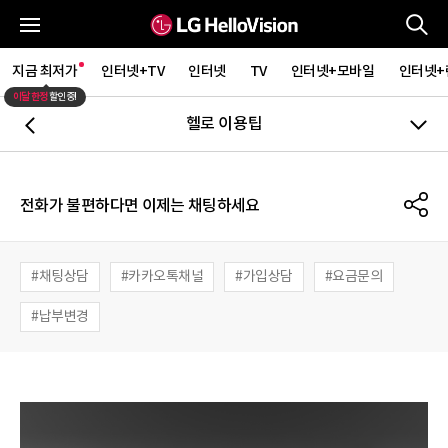
통
전체메뉴
지금 최저가
인터넷+TV
인터넷
TV
인터넷+모바일
인터넷+
이달 한정
할인중!
헬로 이용팁
뒤로가기
S
전화가 불편하다면 이제는 채팅하세요
채팅상담
카카오톡채널
가입상담
요금문의
납부변경