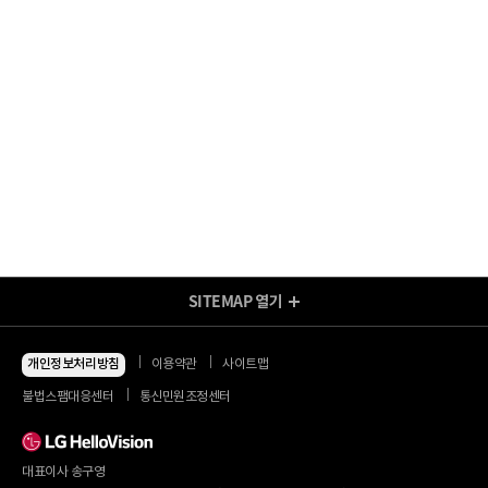
SITEMAP
열기
방송/인터넷 Shop
지금 최저가
인터넷+모바일
개인정보처리방침
이용약관
사이트맵
동시 가입 특가
인터넷+TV
불법스팸대응센터
통신민원조정센터
할인 안내
인터넷+TV 요금제
인터넷 요금제
인터넷+렌탈
TV 요금제
대표이사 송구영
혜택/제휴