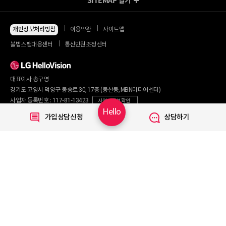
SITEMAP
열기
방송/인터넷 Shop
지금 최저가
인터넷+모바일
개인정보처리방침
이용약관
사이트맵
동시 가입 특가
인터넷+TV
불법스팸대응센터
통신민원조정센터
할인 안내
인터넷+TV 요금제
인터넷 요금제
인터넷+렌탈
TV 요금제
대표이사 송구영
혜택/제휴
왜 헬로비전일까요?
인터넷
경기도 고양시 덕양구 동송로 30, 17층 (동산동, MBN미디어센터)
요금제
직영몰 단독 혜택
사업자 등록번호 : 117-81-13423
사업자 정보 확인
부가서비스
기획전/이벤트
Hello
통신판매번호 : 2017-서울마포구-0254
가입상담신청
상담하기
WiFi
개인정보보호 책임자 : 문영식
인터넷 전화
할인카드
고객행복센터 :
1855-1000
국제전화
부가서비스
070-7373-1002~3
(070 헬로 인터넷전화 이용 시 무료)
080-120-1012
(무료)
TV
신규가입문의 :
1855-1082
요금제
채널안내
주요 서비스
Copyright © 2020 LG HelloVision All rights reserved.
VOD
TV앱