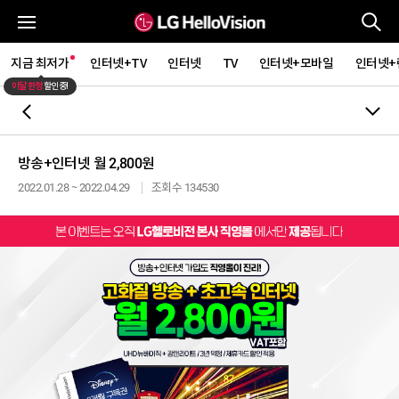
통
전체메뉴
지금 최저가
인터넷+TV
인터넷
TV
인터넷+모바일
인터넷+
이달 한정
할인중!
뒤로가기
방송+인터넷 월 2,800원
2022.01.28 ~ 2022.04.29
조회수 134530