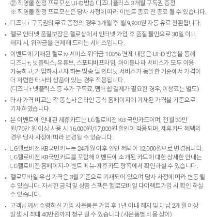
② 직영몰 한정 프로모션 UHD방송 디즈니플러스 3개월 구독권 증정
※ 직영몰 한정 프로모션은 당사 사정에 따라 이벤트 종료 전 종료 될 수 있습니다.
디즈니+ 구독권의 무료 증정의 경우 3개월 후 월 9,900원 자동 유료 전환됩니다.
헬로 인터넷 품질보장은 헬로샵에서 인터넷 가입 후 품질 불만으로 30일 이내
해지 시, 위약금을 면제해 드리는 서비스입니다.
이벤트에 기재된 헬로tv 서비스 위약금 100% 면제 내용은 UHD 방송을 통해
디즈니+, 넷플릭스, 유튜브, 스포티비프라임, 아이들나라 서비스가 모두 이용
가능하고, 가입하시고자 하는 방송 및 인터넷 서비스가 동일한 기준에서 가격이
더 저렴한 타사의 상품이 있는 경우 적용됩니다.
(디즈니+ 넷플릭스 등 추가 구독료, 멤버쉽 결제가 필요한 경우, 이용료는 별도)
타사 가격 비교는 각 통신사 온라인 공식 홈페이지에 기재된 가격을 기준으로
기재하였습니다.
본 이벤트에 안내된 제휴카드는 LG헬로비전 KB 국민카드이며, 전월 30만
원/70만 원 이상 사용 시 16,000원/17,000원 할인이 적용되며, 제휴카드 혜택의
경우 당사 사정에 따라 변경될 수 있습니다.
LG헬로비전 KB국민카드는 24개월 이후 할인 혜택이 12,000원으로 변경됩니다.
LG헬로비전 KB국민카드를 포함해 이벤트에 소개된 카드에 대한 상세한 안내는
LG헬로비전 홈페이지-이벤트 메뉴-제휴카드 항목에서 확인하실 수 있습니다.
헬로모바일 유심 가격은 3월 기준으로 기재되어 있으며 당사 사정에 따라 변동 될
수 있습니다. 자세한 금액 및 상품 스펙은 헬로모바일 다이렉트가입 시 확인 하실
수 있습니다.
고객님께서 수령하신 가입 사은품은 가입 후 1년 이내 해지 및 미납 2개월 이상
발생 시 최대 40만원까지 청구 될 수 있습니다.(사은품별 비용 상이)