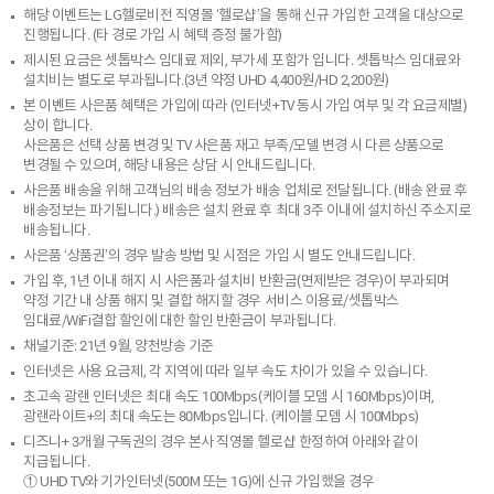
해당 이벤트는 LG헬로비전 직영몰 ‘헬로샵’을 통해 신규 가입한 고객을 대상으로
진행됩니다. (타 경로 가입 시 혜택 증정 불가함)
제시된 요금은 셋톱박스 임대료 제외, 부가세 포함가 입니다. 셋톱박스 임대료와
설치비는 별도로 부과됩니다.(3년 약정 UHD 4,400원/HD 2,200원)
본 이벤트 사은품 혜택은 가입에 따라 (인터넷+TV 동시 가입 여부 및 각 요금제별)
상이 합니다.
사은품은 선택 상품 변경 및 TV 사은품 재고 부족/모델 변경 시 다른 상품으로
변경될 수 있으며, 해당 내용은 상담 시 안내드립니다.
사은품 배송을 위해 고객님의 배송 정보가 배송 업체로 전달됩니다. (배송 완료 후
배송정보는 파기됩니다.) 배송은 설치 완료 후 최대 3주 이내에 설치하신 주소지로
배송됩니다.
사은품 ‘상품권’의 경우 발송 방법 및 시점은 가입 시 별도 안내드립니다.
가입 후, 1년 이내 해지 시 사은품과 설치비 반환금(면제받은 경우)이 부과되며
약정 기간 내 상품 해지 및 결합 해지할 경우 서비스 이용료/셋톱박스
임대료/WiFi결합 할인에 대한 할인 반환금이 부과됩니다.
채널기준: 21년 9월, 양천방송 기준
인터넷은 사용 요금제, 각 지역에 따라 일부 속도 차이가 있을 수 있습니다.
초고속 광랜 인터넷은 최대 속도 100Mbps(케이블 모뎀 시 160Mbps)이며,
광랜라이트+의 최대 속도는 80Mbps입니다. (케이블 모뎀 시 100Mbps)
디즈니+ 3개월 구독권의 경우 본사 직영몰 헬로샵 한정하여 아래와 같이
지급됩니다.
① UHD TV와 기가인터넷(500M 또는 1G)에 신규 가입했을 경우