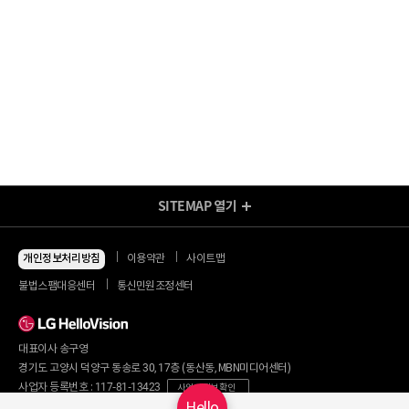
SITEMAP
열기
방송/인터넷 Shop
지금 최저가
인터넷+모바일
개인정보처리방침
이용약관
사이트맵
동시 가입 특가
인터넷+TV
불법스팸대응센터
통신민원조정센터
할인 안내
인터넷+TV 요금제
인터넷 요금제
인터넷+렌탈
TV 요금제
대표이사 송구영
혜택/제휴
왜 헬로비전일까요?
인터넷
경기도 고양시 덕양구 동송로 30, 17층 (동산동, MBN미디어센터)
요금제
직영몰 단독 혜택
사업자 등록번호 : 117-81-13423
사업자 정보 확인
부가서비스
기획전/이벤트
Hello
통신판매번호 : 2017-서울마포구-0254