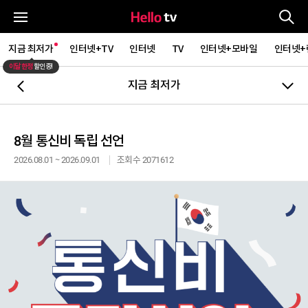
통
전체메뉴
지금 최저가
인터넷+TV
인터넷
TV
인터넷+모바일
인터넷+
이달 한정
할인중!
지금 최저가
뒤로가기
8월 통신비 독립 선언
2026.08.01 ~ 2026.09.01
조회수 2071612